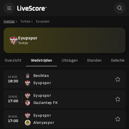
Voetbal
Turkije
Eyupspor
Eyupspor
Turkije
Overzicht
Wedstrijden
Uitslagen
Standen
Selectie
Besiktas
16 AUG.
18:30
Eyupspor
Favori
Eyupspor
23 AUG.
17:00
Gaziantep FK
Favori
Eyupspor
30 AUG.
17:00
Alanyaspor
Favori