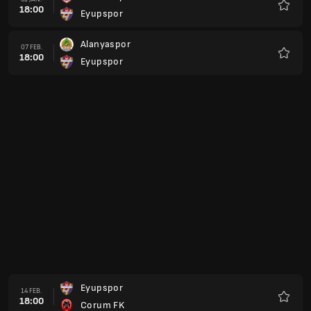
18:00
Fenerbahce
Favori
Goztepe Izmir
07 MRT.
18:00
Eyupspor
Favori
Eyupspor
14 MRT.
18:00
Buyuksehir Belediye Erzurumspor
Favori
Kasimpasa
21 MRT.
18:00
Eyupspor
Favori
Eyupspor
04 APR.
17:00
Amed Sportif Faaliyetler
Favori
Kocaelispor
11 APR.
17:00
Eyupspor
Favori
Eyupspor
18 APR.
17:00
Trabzonspor
Favori