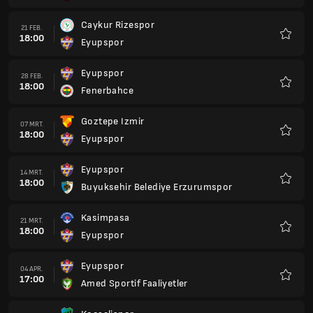
Basaksehir FK
25 APR.
17:00
Eyupspor
Favori
Eyupspor
02 MEI
17:00
Genclerbirligi SK
Favori
Galatasaray SK
09 MEI
17:00
Eyupspor
Favori
Eyupspor
16 MEI
17:00
Konyaspor
Favori
Samsunspor
23 MEI
17:00
Eyupspor
Favori