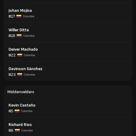
Johan Mojica
#17
Colombia
Willer Ditta
#18
Colombia
Deiver Machado
#22
Colombia
Davinson Sánchez
#23
Colombia
Middenvelders
Kevin Castaño
#5
Colombia
Richard Rios
#6
Colombia