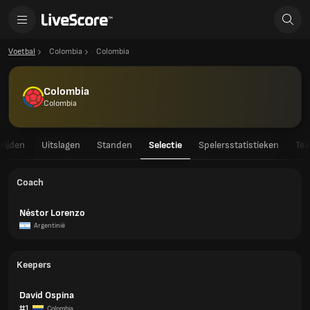
Voetbal
Colombia
Colombia
Colombia
Colombia
rijden
Uitslagen
Standen
Selectie
Spelersstatistieken
Tea
Coach
Néstor Lorenzo
Argentinië
Keepers
David Ospina
#1
Colombia