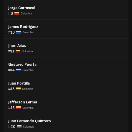
Jorge Carrascal
#8
Colombia
James Rodríguez
#10
Colombia
Jhon Arias
#11
Colombia
Gustavo Puerta
#14
Colombia
Juan Portilla
#15
Colombia
Jefferson Lerma
#16
Colombia
Juan Fernando Quintero
#20
Colombia