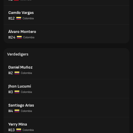
Camilo Vargas
#12
Colombia
Álvaro Montero
#24
Colombia
Verdedigers
Daniel Muñoz
#2
Colombia
Jhon Lucumí
#3
Colombia
Santiago Arias
#4
Colombia
Yerry Mina
#13
Colombia