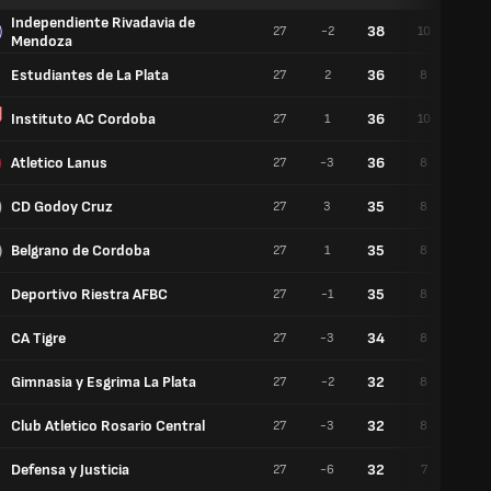
Independiente Rivadavia de
38
27
-2
10
8
Mendoza
Estudiantes de La Plata
36
27
2
8
12
Instituto AC Cordoba
36
27
1
10
6
Atletico Lanus
36
27
-3
8
12
CD Godoy Cruz
35
27
3
8
11
Belgrano de Cordoba
35
27
1
8
11
Deportivo Riestra AFBC
35
27
-1
8
11
CA Tigre
34
27
-3
8
10
Gimnasia y Esgrima La Plata
32
27
-2
8
8
Club Atletico Rosario Central
32
27
-3
8
8
Defensa y Justicia
32
27
-6
7
11