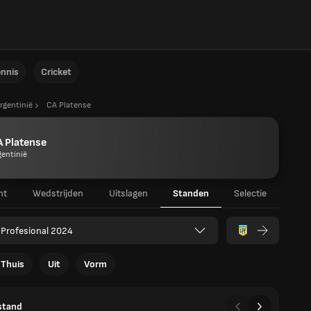
ennis
Cricket
rgentinië
CA Platense
 Platense
gentinië
ht
Wedstrijden
Uitslagen
Standen
Selectie
 Profesional 2024
Thuis
Uit
Vorm
stand