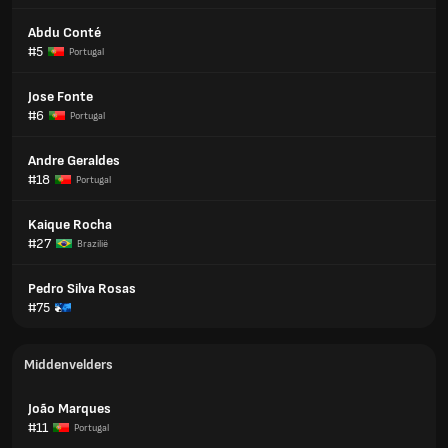
Abdu Conté
#5
Portugal
Jose Fonte
#6
Portugal
Andre Geraldes
#18
Portugal
Kaique Rocha
#27
Brazilië
Pedro Silva Rosas
#75
Middenvelders
João Marques
#11
Portugal