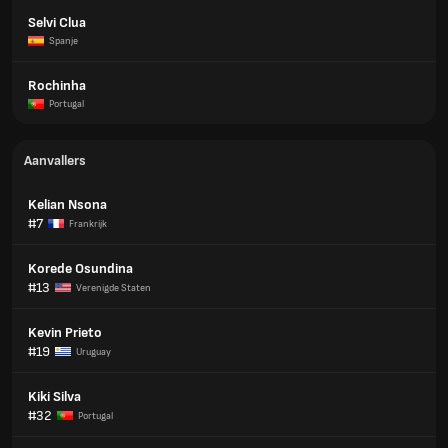
Selvi Clua
Spanje
Rochinha
Portugal
Aanvallers
Kelian Nsona
#7
Frankrijk
Korede Osundina
#13
Verenigde Staten
Kevin Prieto
#19
Uruguay
Kiki Silva
#32
Portugal