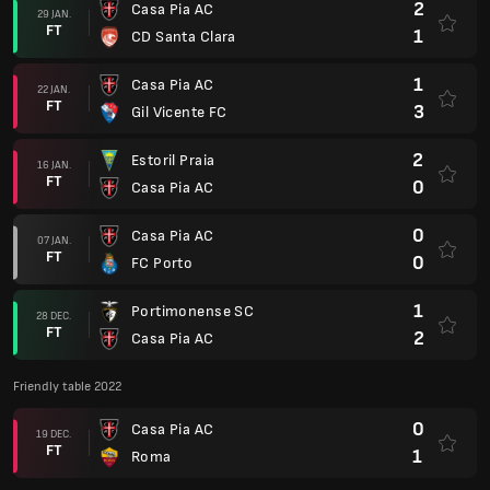
2
Casa Pia AC
29 JAN.
FT
1
CD Santa Clara
1
Casa Pia AC
22 JAN.
FT
3
Gil Vicente FC
2
Estoril Praia
16 JAN.
FT
0
Casa Pia AC
0
Casa Pia AC
07 JAN.
FT
0
FC Porto
1
Portimonense SC
28 DEC.
FT
2
Casa Pia AC
Friendly table 2022
0
Casa Pia AC
19 DEC.
FT
1
Roma