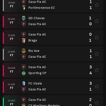
1
Casa Pia AC
05 MEI
FT
1
Portimonense SC
1
GD Chaves
29 APR.
FT
0
Casa Pia AC
0
Casa Pia AC
21 APR.
FT
1
Braga
1
Rio Ave
16 APR.
FT
1
Casa Pia AC
3
Casa Pia AC
09 APR.
FT
4
Sporting CP
3
FC Vizela
01 APR.
FT
1
Casa Pia AC
2
Casa Pia AC
19 MRT.
FT
0
CS Maritimo Madeira