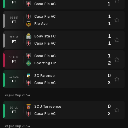
FT
1
Casa Pia AC
1
Casa Pia AC
02 SEP.
FT
1
Rio Ave
1
Boavista FC
27 AUG.
FT
1
Casa Pia AC
1
Casa Pia AC
18 AUG.
FT
2
Sporting CP
0
SC Farense
12 AUG.
FT
3
Casa Pia AC
League Cup 23/24
0
SCU Torreense
30 JUL.
FT
2
Casa Pia AC
League Cup 23/24