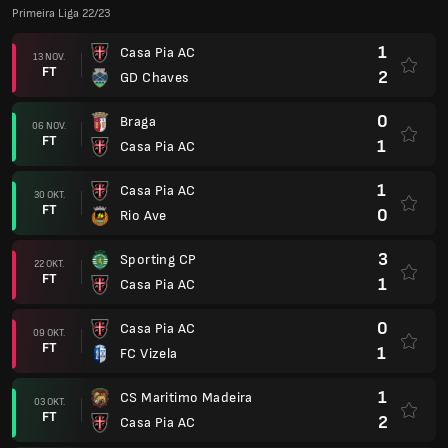
Primeira Liga 22/23
1
Casa Pia AC
13 NOV.
FT
2
GD Chaves
0
Braga
06 NOV.
FT
1
Casa Pia AC
1
Casa Pia AC
30 OKT.
FT
0
Rio Ave
3
Sporting CP
22 OKT.
FT
1
Casa Pia AC
0
Casa Pia AC
09 OKT.
FT
1
FC Vizela
1
CS Maritimo Madeira
03 OKT.
FT
2
Casa Pia AC