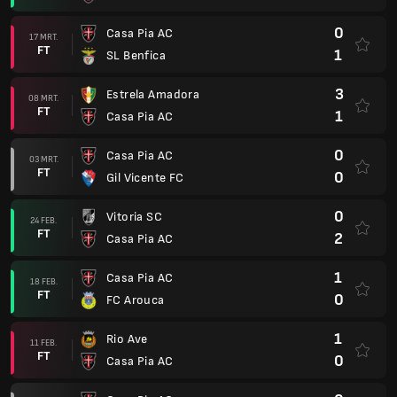
0
Casa Pia AC
17 MRT.
FT
1
SL Benfica
3
Estrela Amadora
08 MRT.
FT
1
Casa Pia AC
0
Casa Pia AC
03 MRT.
FT
0
Gil Vicente FC
0
Vitoria SC
24 FEB.
FT
2
Casa Pia AC
1
Casa Pia AC
18 FEB.
FT
0
FC Arouca
1
Rio Ave
11 FEB.
FT
0
Casa Pia AC