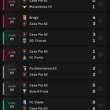
0
Casa Pia AC
12 MEI
FT
1
Moreirense FC
4
Braga
05 MEI
FT
3
Casa Pia AC
3
Casa Pia AC
27 APR.
FT
1
GD Chaves
1
Casa Pia AC
21 APR.
FT
2
FC Porto
2
Portimonense SC
14 APR.
FT
2
Casa Pia AC
0
Casa Pia AC
08 APR.
FT
0
Estoril Praia
0
FC Vizela
31 MRT.
FT
4
Casa Pia AC