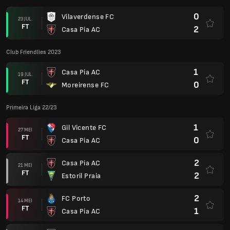
0
Vilaverdense FC
23 JUL.
FT
2
Casa Pia AC
Club Friendlies 2023
1
Casa Pia AC
19 JUL.
FT
0
Moreirense FC
Primeira Liga 22/23
1
Gil Vicente FC
27 MEI
FT
0
Casa Pia AC
2
Casa Pia AC
21 MEI
FT
2
Estoril Praia
2
FC Porto
14 MEI
FT
1
Casa Pia AC