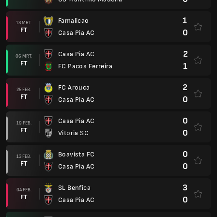
1
Famalicao
13 MRT.
FT
0
Casa Pia AC
2
Casa Pia AC
06 MRT.
FT
1
FC Pacos Ferreira
2
FC Arouca
25 FEB.
FT
0
Casa Pia AC
0
Casa Pia AC
19 FEB.
FT
0
Vitoria SC
0
Boavista FC
13 FEB.
FT
0
Casa Pia AC
3
SL Benfica
04 FEB.
FT
0
Casa Pia AC