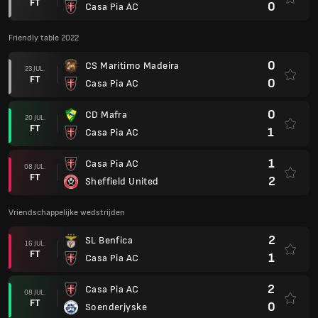
FT
0
Casa Pia AC
Friendly table 2022
0
CS Maritimo Madeira
23 JUL.
FT
0
Casa Pia AC
0
CD Mafra
20 JUL.
FT
1
Casa Pia AC
1
Casa Pia AC
08 JUL.
FT
2
Sheffield United
Vriendschappelijke wedstrijden
2
SL Benfica
16 JUL.
FT
1
Casa Pia AC
2
Casa Pia AC
08 JUL.
FT
0
Soenderjyske