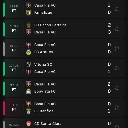
1
Casa Pia AC
18 SEP.
FT
0
Famalicao
2
FC Pacos Ferreira
11 SEP.
FT
3
Casa Pia AC
0
Casa Pia AC
04 SEP.
FT
0
FC Arouca
0
Vitoria SC
29 AUG.
FT
1
Casa Pia AC
2
Casa Pia AC
21 AUG.
FT
0
Boavista FC
0
Casa Pia AC
13 AUG.
FT
1
SL Benfica
0
CD Santa Clara
07 AUG.