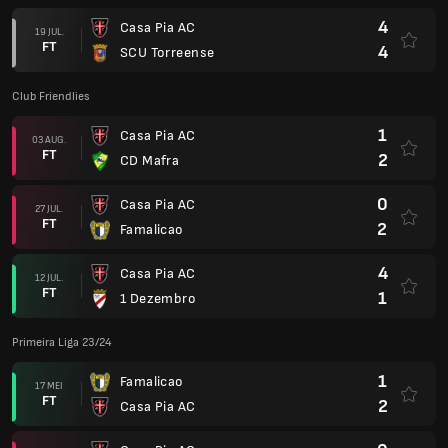
4
Casa Pia AC
19 JUL.
FT
4
SCU Torreense
Club Friendlies
1
Casa Pia AC
03 AUG.
FT
2
CD Mafra
0
Casa Pia AC
27 JUL.
FT
2
Famalicao
4
Casa Pia AC
12 JUL.
FT
1
1 Dezembro
Primeira Liga 23/24
1
Famalicao
17 MEI
FT
2
Casa Pia AC