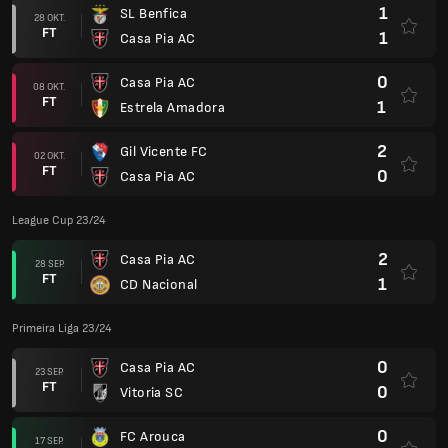
1
SL Benfica
28 OKT.
FT
1
Casa Pia AC
0
Casa Pia AC
08 OKT.
FT
1
Estrela Amadora
2
Gil Vicente FC
02 OKT.
FT
0
Casa Pia AC
League Cup 23/24
2
Casa Pia AC
28 SEP.
FT
1
CD Nacional
Primeira Liga 23/24
0
Casa Pia AC
23 SEP.
FT
0
Vitoria SC
0
FC Arouca
17 SEP.