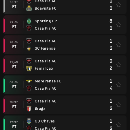
0
Casa Pia AC
05 FEB.
FT
0
Boavista FC
8
Sporting CP
29 JAN.
FT
0
Casa Pia AC
1
Casa Pia AC
20 JAN.
FT
3
SC Farense
0
Casa Pia AC
13 JAN.
FT
2
Famalicao
1
Moreirense FC
08 JAN.
FT
4
Casa Pia AC
1
Casa Pia AC
30 DEC.
FT
3
Braga
1
GD Chaves
17 DEC.
FT
3
Casa Pia AC