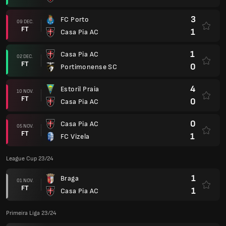
3
FC Porto
09 DEC.
FT
1
Casa Pia AC
1
Casa Pia AC
02 DEC.
FT
0
Portimonense SC
4
Estoril Praia
10 NOV.
FT
0
Casa Pia AC
0
Casa Pia AC
05 NOV.
FT
1
FC Vizela
League Cup 23/24
1
Braga
01 NOV.
FT
1
Casa Pia AC
Primeira Liga 23/24