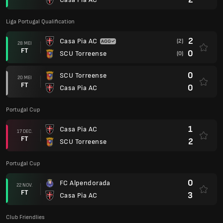
Liga Portugal Qualification
2
Casa Pia AC
(2)
28 MEI
FT
0
SCU Torreense
(0)
0
SCU Torreense
20 MEI
FT
0
Casa Pia AC
Portugal Cup
1
Casa Pia AC
17 DEC.
FT
2
SCU Torreense
Portugal Cup
0
FC Alpendorada
22 NOV.
FT
3
Casa Pia AC
Club Friendlies