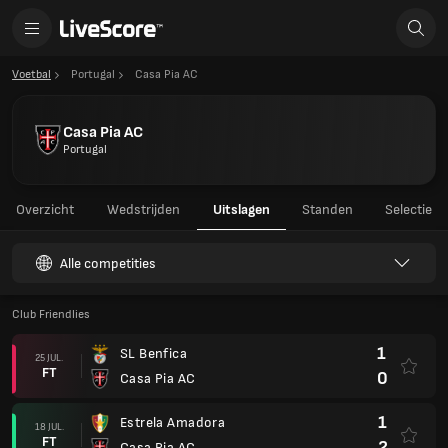
Voetbal
Portugal
Casa Pia AC
Casa Pia AC
Portugal
Overzicht
Wedstrijden
Uitslagen
Standen
Selectie
Alle competities
Club Friendlies
1
SL Benfica
25 JUL.
FT
0
Casa Pia AC
1
Estrela Amadora
18 JUL.
FT
2
Casa Pia AC