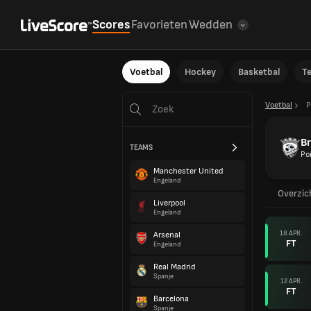
Scores
Favorieten
Wedden
Voetbal
Hockey
Basketbal
T
Voetbal
P
Br
TEAMS
Po
Manchester United
Engeland
Overzic
Liverpool
Engeland
18 APR.
Arsenal
FT
Engeland
Real Madrid
Spanje
12 APR.
FT
Barcelona
Spanje