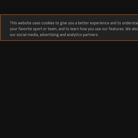
This website uses cookies to give you a better experience and to underst
your favorite sport or team, and to learn how you use our features. We als
our social media, advertising and analytics partners.
Over
Brito SC results
Brito SC next match.
The latest Brito SC results list and all the information on the next gam
Footbal
Other Sports
Premier League Scores
Cricket Scores
Premier League Standings
Tennis Scores
La Liga Scores
Basketball Scores
Bundesliga Scores
Ice Hockey Scores
Championship Scores