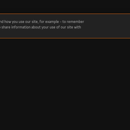
and how you use our site, for example - to remember
o share information about your use of our site with
e from LiveScore.com.
Trending
Champions League Scores
World Cup Scores
IPL Scores
FA Cup Scores
Wimbledon Scores