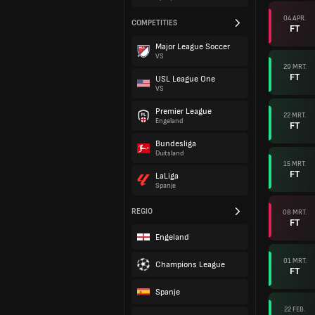
04 APR.
COMPETITIES
FT
Major League Soccer
VS
29 MRT.
FT
USL League One
VS
Premier League
22 MRT.
Engeland
FT
Bundesliga
Duitsland
15 MRT.
FT
LaLiga
Spanje
REGIO
08 MRT.
FT
Engeland
01 MRT.
Champions League
FT
Spanje
22 FEB.