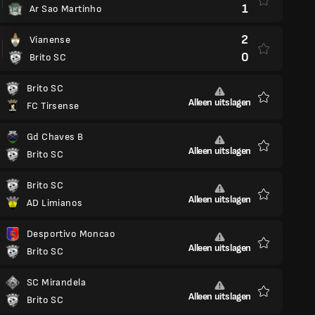
1
Ar Sao Martinho
2
Vianense
0
Brito SC
Brito SC
Alleen uitslagen
FC Tirsense
Favorieten
Gd Chaves B
Alleen uitslagen
Brito SC
Favorieten
Brito SC
Alleen uitslagen
AD Limianos
Favorieten
Desportivo Moncao
Alleen uitslagen
Brito SC
Favorieten
SC Mirandela
Alleen uitslagen
Brito SC
Favorieten