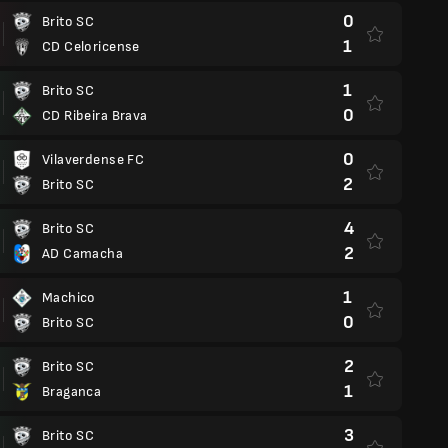
0
Brito SC
1
CD Celoricense
1
Brito SC
0
CD Ribeira Brava
0
Vilaverdense FC
2
Brito SC
4
Brito SC
2
AD Camacha
1
Machico
0
Brito SC
2
Brito SC
1
Braganca
3
Brito SC