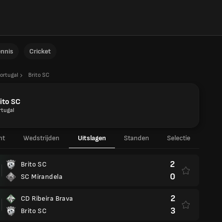
ennis
Cricket
ortugal
Brito SC
ito SC
rtugal
ht
Wedstrijden
Uitslagen
Standen
Selectie
2
Brito SC
0
SC Mirandela
2
CD Ribeira Brava
3
Brito SC