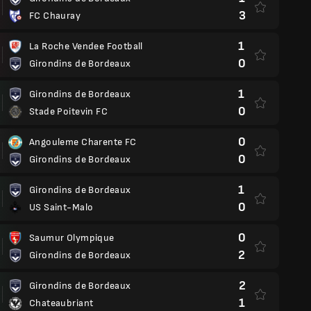
3
FC Chauray
1
La Roche Vendee Football
0
Girondins de Bordeaux
1
Girondins de Bordeaux
0
Stade Poitevin FC
0
Angouleme Charente FC
0
Girondins de Bordeaux
1
Girondins de Bordeaux
0
US Saint-Malo
0
Saumur Olympique
2
Girondins de Bordeaux
2
Girondins de Bordeaux
1
Chateaubriant