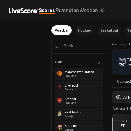
Scores
Favorieten
Wedden
Voetbal
Hockey
Basketbal
T
Voetbal
F
G
TEAMS
Fra
Manchester United
Engeland
Overzic
Liverpool
Engeland
Alle
Arsenal
Engeland
National 2 G
Real Madrid
Spanje
16 MEI
FT
Barcelona
Spanje