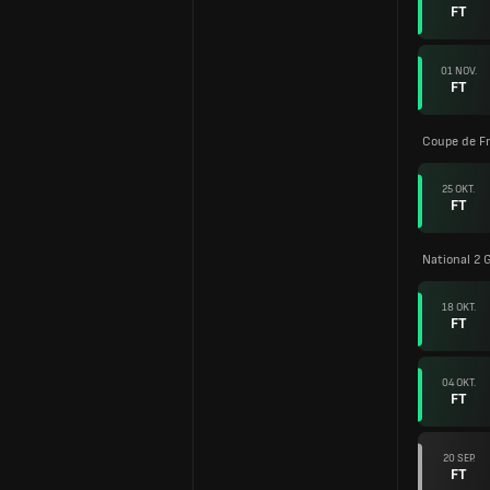
FT
01 NOV.
FT
Coupe de F
25 OKT.
FT
National 2 G
18 OKT.
FT
04 OKT.
FT
20 SEP.
FT