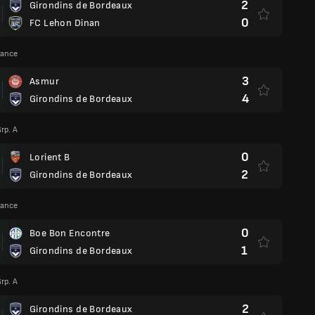
2
Girondins de Bordeaux
0
FC Lehon Dinan
rance
3
Asmur
4
Girondins de Bordeaux
rp. A
0
Lorient B
2
Girondins de Bordeaux
rance
0
Boe Bon Encontre
1
Girondins de Bordeaux
rp. A
2
Girondins de Bordeaux