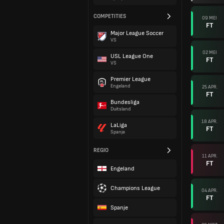
COMPETITIES
09 MEI
FT
Major League Soccer
VS
02 MEI
USL League One
FT
VS
Premier League
Engeland
25 APR.
FT
Bundesliga
Duitsland
18 APR.
LaLiga
FT
Spanje
REGIO
11 APR.
FT
Engeland
Champions League
04 APR.
FT
Spanje