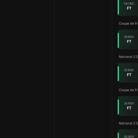
06 DEC.
FT
Coupe de F
29 NOV.
FT
National 2 G
22 NOV.
FT
Coupe de F
16 NOV.
FT
National 2 G
08 NOV.