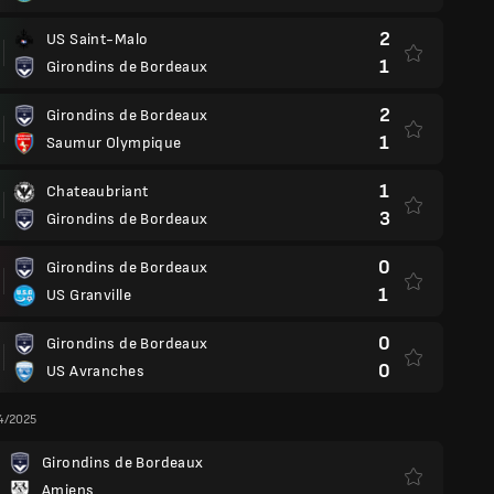
2
US Saint-Malo
1
Girondins de Bordeaux
2
Girondins de Bordeaux
1
Saumur Olympique
1
Chateaubriant
3
Girondins de Bordeaux
0
Girondins de Bordeaux
1
US Granville
0
Girondins de Bordeaux
0
US Avranches
4/2025
Girondins de Bordeaux
Amiens