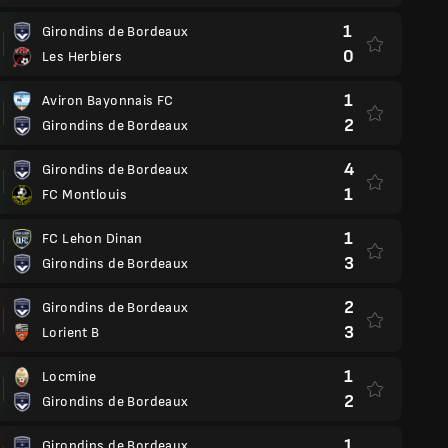
1
Girondins de Bordeaux
0
Les Herbiers
1
Aviron Bayonnais FC
2
Girondins de Bordeaux
4
Girondins de Bordeaux
1
FC Montlouis
1
FC Lehon Dinan
3
Girondins de Bordeaux
2
Girondins de Bordeaux
3
Lorient B
1
Locmine
2
Girondins de Bordeaux
1
Girondins de Bordeaux