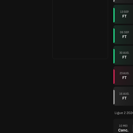
13 SEP.
FT
06 SEP.
FT
30 AUG.
FT
23 AUG.
FT
16 AUG.
FT
Ligue 2 202
10 MEI
Canc.