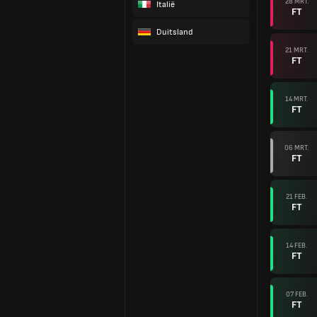
28 MRT.
Italië
FT
Duitsland
21 MRT.
FT
14 MRT.
FT
06 MRT.
FT
21 FEB.
FT
14 FEB.
FT
07 FEB.
FT