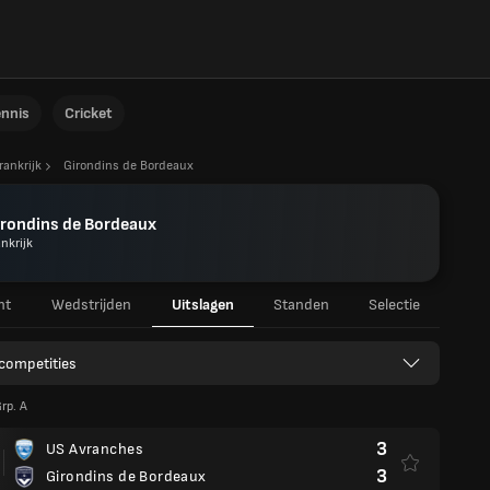
ennis
Cricket
rankrijk
Girondins de Bordeaux
irondins de Bordeaux
nkrijk
ht
Wedstrijden
Uitslagen
Standen
Selectie
 competities
rp. A
3
US Avranches
3
Girondins de Bordeaux