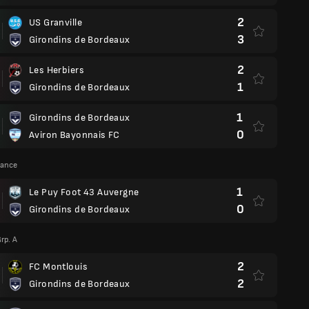
2
US Granville
3
Girondins de Bordeaux
2
Les Herbiers
1
Girondins de Bordeaux
1
Girondins de Bordeaux
0
Aviron Bayonnais FC
rance
1
Le Puy Foot 43 Auvergne
0
Girondins de Bordeaux
rp. A
2
FC Montlouis
2
Girondins de Bordeaux