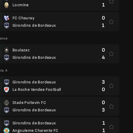
1
Locmine
0
FC Chauray
1
Girondins de Bordeaux
rance
0
Boulazac
4
Girondins de Bordeaux
rp. A
3
Girondins de Bordeaux
0
La Roche Vendee Football
0
Stade Poitevin FC
3
Girondins de Bordeaux
1
Girondins de Bordeaux
1
Angouleme Charente FC