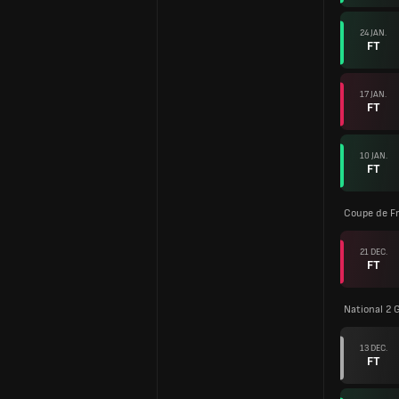
24 JAN.
FT
17 JAN.
FT
10 JAN.
FT
Coupe de F
21 DEC.
FT
National 2 G
13 DEC.
FT