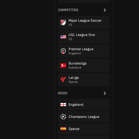
COMPETITIES
Major League Soccer
VS
USL League One
VS
Premier League
Engeland
Bundesliga
Duitsland
LaLiga
Spanje
REGIO
Engeland
Champions League
Spanje