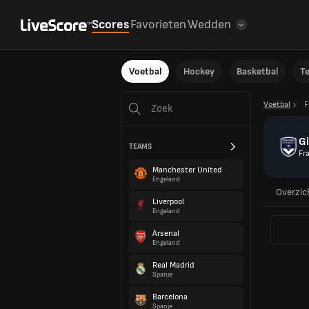
Scores
Favorieten
Wedden
Voetbal
Hockey
Basketbal
T
Voetbal
F
G
TEAMS
Fra
Manchester United
Engeland
Overzic
Liverpool
Engeland
Arsenal
Engeland
Real Madrid
Spanje
Barcelona
Spanje