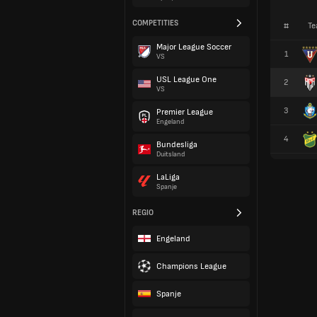
COMPETITIES
#
Te
Major League Soccer
1
VS
USL League One
2
VS
3
Premier League
Engeland
4
Bundesliga
Duitsland
LaLiga
Spanje
REGIO
Engeland
Champions League
Spanje