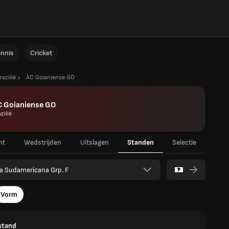
ennis
Cricket
razilië
AC Goianiense GO
C Goianiense GO
zilië
ht
Wedstrijden
Uitslagen
Standen
Selectie
a Sudamericana Grp. F
Vorm
stand