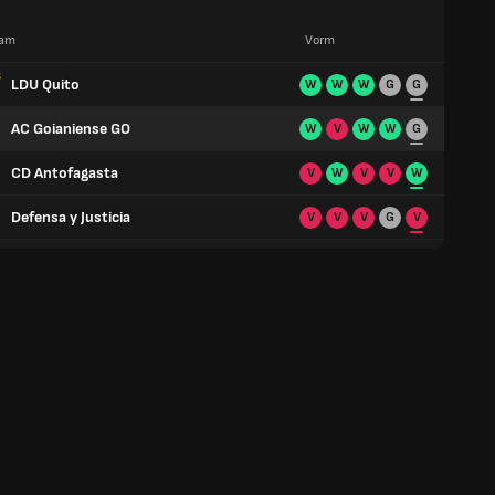
am
Vorm
LDU Quito
W
W
W
G
G
AC Goianiense GO
W
V
W
W
G
CD Antofagasta
V
W
V
V
W
Defensa y Justicia
V
V
V
G
V