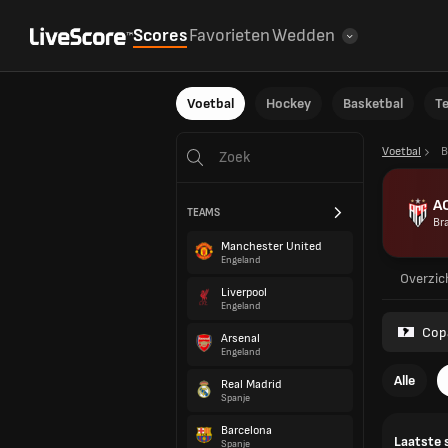
Scores
Favorieten
Wedden
Voetbal
Hockey
Basketbal
T
Voetbal
B
A
TEAMS
Bra
Manchester United
Engeland
Overzic
Liverpool
Engeland
Cop
Arsenal
Engeland
Alle
Real Madrid
Spanje
Barcelona
Laatste 
Spanje