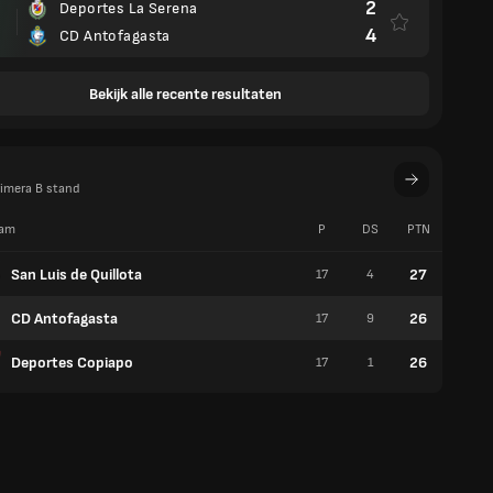
2
Deportes La Serena
4
CD Antofagasta
Bekijk alle recente resultaten
rimera B stand
am
P
DS
PTN
W
San Luis de Quillota
27
17
4
7
CD Antofagasta
26
17
9
7
Deportes Copiapo
26
17
1
7