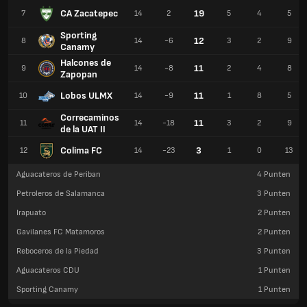
CA Zacatepec
19
7
14
2
5
4
5
Sporting
12
8
14
-6
3
2
9
Canamy
Halcones de
11
9
14
-8
2
4
8
Zapopan
Lobos ULMX
11
10
14
-9
1
8
5
Correcaminos
11
11
14
-18
3
2
9
de la UAT II
Colima FC
3
12
14
-23
1
0
13
Aguacateros de Periban
4
Punten
Petroleros de Salamanca
3
Punten
Irapuato
2
Punten
Gavilanes FC Matamoros
2
Punten
Reboceros de la Piedad
3
Punten
Aguacateros CDU
1
Punten
Sporting Canamy
1
Punten