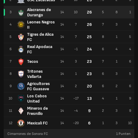
Alacranes de
26
3
14
10
5
8
1
Durango
Leones Negros
26
4
14
7
7
3
4
II
Tigres de Alica
25
5
14
7
8
1
5
FC
Real Apodaca
24
6
14
-1
6
4
4
FC
Tecos
23
7
14
3
7
1
6
Tritones
23
8
14
1
6
3
5
Vallarta
Agricultores
20
9
14
2
6
2
6
FC Guasave
Los Cabos
13
10
14
-17
4
1
9
United
Mineros de
9
11
14
-4
2
3
9
Fresnillo
Mexicali FC
6
12
14
-20
1
3
10
Cimarrones de Sonora FC
1
Punten