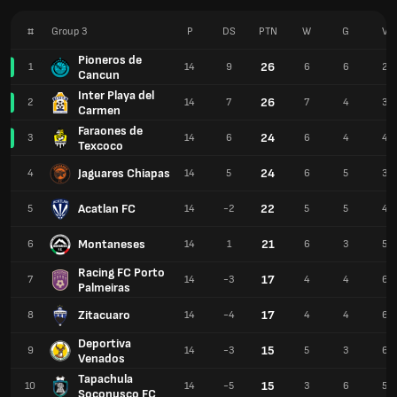
#
Group 3
P
DS
PTN
W
G
V
Pioneros de
26
1
14
9
6
6
2
Cancun
Inter Playa del
26
2
14
7
7
4
3
Carmen
Faraones de
24
3
14
6
6
4
4
Texcoco
Jaguares Chiapas
24
4
14
5
6
5
3
Acatlan FC
22
5
14
-2
5
5
4
Montaneses
21
6
14
1
6
3
5
Racing FC Porto
17
7
14
-3
4
4
6
Palmeiras
Zitacuaro
17
8
14
-4
4
4
6
Deportiva
15
9
14
-3
5
3
6
Venados
Tapachula
15
10
14
-5
3
6
5
Soconusco FC