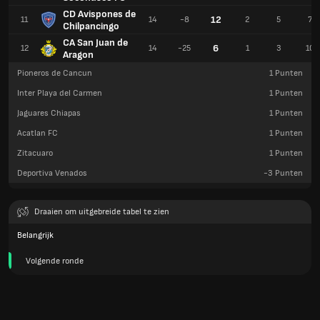
CD Avispones de
12
11
14
-8
2
5
7
Chilpancingo
CA San Juan de
6
12
14
-25
1
3
10
Aragon
Pioneros de Cancun
1
Punten
Inter Playa del Carmen
1
Punten
Jaguares Chiapas
1
Punten
Acatlan FC
1
Punten
Zitacuaro
1
Punten
Deportiva Venados
-3
Punten
Draaien om uitgebreide tabel te zien
Belangrijk
Volgende ronde