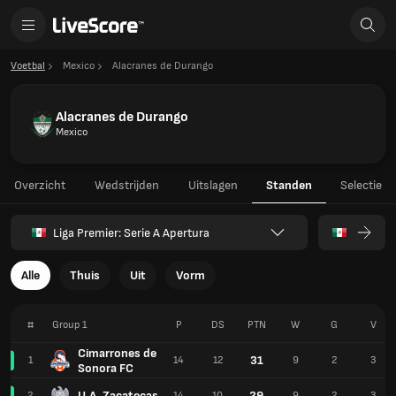
Voetbal
Mexico
Alacranes de Durango
Alacranes de Durango
Mexico
Overzicht
Wedstrijden
Uitslagen
Standen
Selectie
Liga Premier: Serie A Apertura
Alle
Thuis
Uit
Vorm
#
Group 1
P
DS
PTN
W
G
V
Cimarrones de
31
1
14
12
9
2
3
Sonora FC
U.A. Zacatecas
29
2
14
10
9
2
3