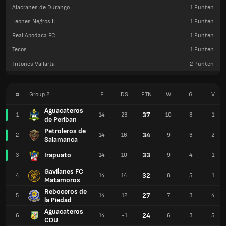
Alacranes de Durango
1
Punten
Leones Negros II
1
Punten
Real Apodaca FC
1
Punten
Tecos
1
Punten
Tritones Vallarta
2
Punten
#
Group 2
P
DS
PTN
W
G
V
Aguacateros
37
1
14
23
10
3
1
de Periban
Petroleros de
34
2
14
16
9
3
2
Salamanca
Irapuato
33
3
14
10
9
4
1
Gavilanes FC
32
4
14
14
8
5
1
Matamoros
Reboceros de
27
5
14
12
7
3
4
la Piedad
Aguacateros
24
6
14
-1
6
3
5
CDU