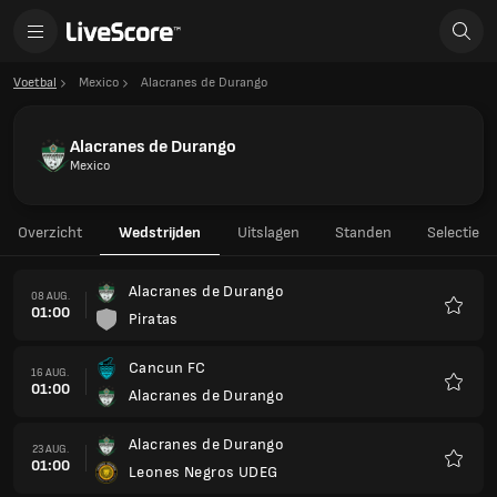
Voetbal
Mexico
Alacranes de Durango
Alacranes de Durango
Mexico
Overzicht
Wedstrijden
Uitslagen
Standen
Selectie
Alacranes de Durango
08 AUG.
01:00
Piratas
Favori
Cancun FC
16 AUG.
01:00
Alacranes de Durango
Favori
Alacranes de Durango
23 AUG.
01:00
Leones Negros UDEG
Favori