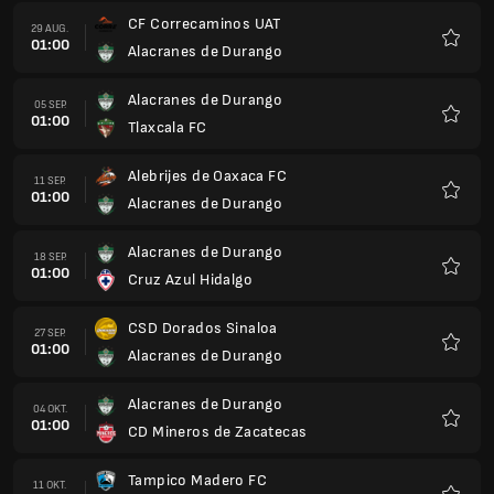
CF Correcaminos UAT
29 AUG.
01:00
Alacranes de Durango
Favori
Alacranes de Durango
05 SEP.
01:00
Tlaxcala FC
Favori
Alebrijes de Oaxaca FC
11 SEP.
01:00
Alacranes de Durango
Favori
Alacranes de Durango
18 SEP.
01:00
Cruz Azul Hidalgo
Favori
CSD Dorados Sinaloa
27 SEP.
01:00
Alacranes de Durango
Favori
Alacranes de Durango
04 OKT.
01:00
CD Mineros de Zacatecas
Favori
Tampico Madero FC
11 OKT.