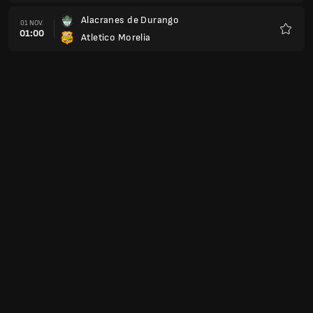
Alacranes de Durango
01 NOV.
01:00
Atletico Morelia
Favori