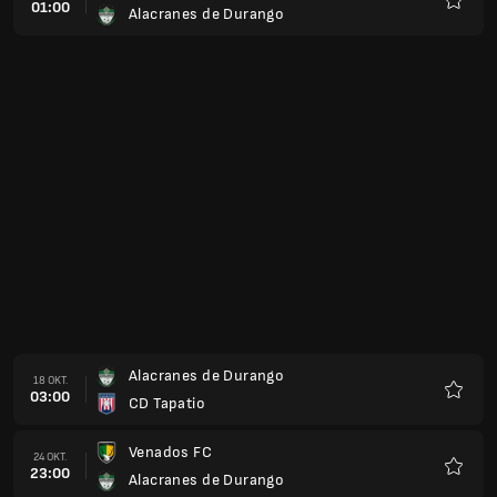
01:00
Alacranes de Durango
Favori
Alacranes de Durango
18 OKT.
03:00
CD Tapatio
Favori
Venados FC
24 OKT.
23:00
Alacranes de Durango
Favori