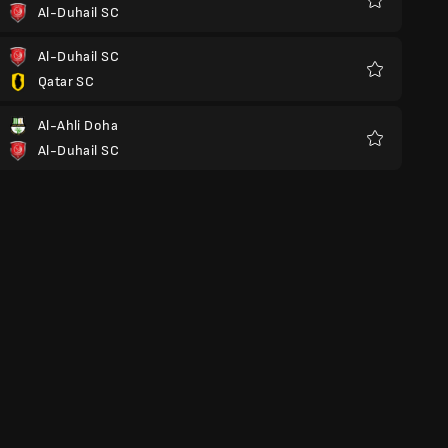
Al-Duhail SC
Favorieten
Al-Duhail SC
Qatar SC
Favorieten
Al-Ahli Doha
Al-Duhail SC
Favorieten