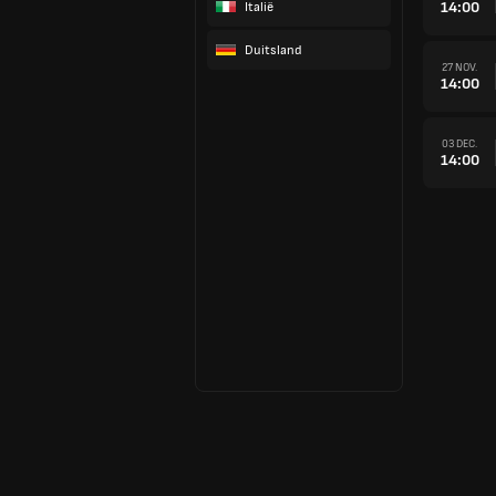
14:00
Italië
Duitsland
27 NOV.
14:00
03 DEC.
14:00