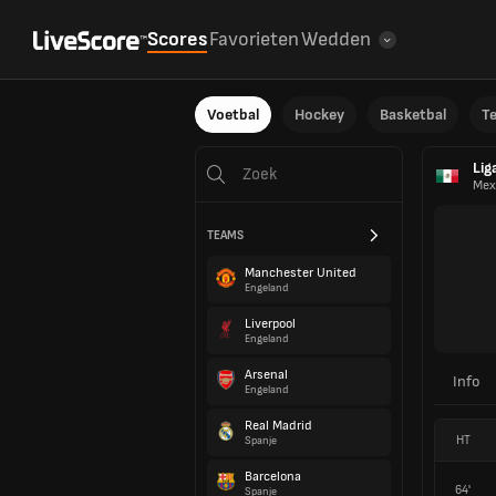
Scores
Favorieten
Wedden
Voetbal
Hockey
Basketbal
T
Lig
Mex
TEAMS
Manchester United
Engeland
Liverpool
Engeland
Arsenal
Info
Engeland
Real Madrid
HT
Spanje
Barcelona
64'
Spanje