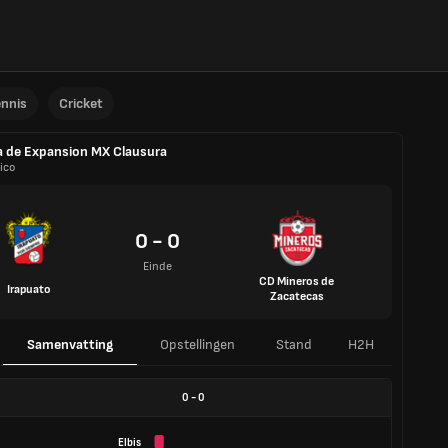
ennis
Cricket
a de Expansion MX Clausura
ico
0 - 0
Einde
CD Mineros de
Irapuato
Zacatecas
Samenvatting
Opstellingen
Stand
H2H
0
-
0
Elbis