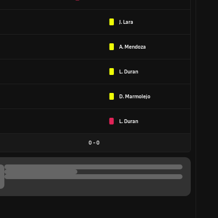
J. Lara
A. Mendoza
L. Duran
D. Marmolejo
L. Duran
0
-
0