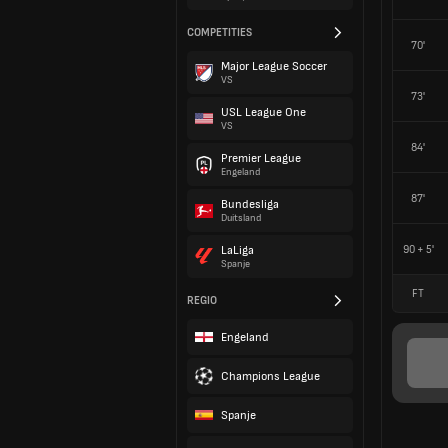
COMPETITIES
70'
Major League Soccer
VS
73'
USL League One
VS
84'
Premier League
Engeland
87'
Bundesliga
Duitsland
90 + 5'
LaLiga
Spanje
FT
REGIO
Engeland
Champions League
Spanje