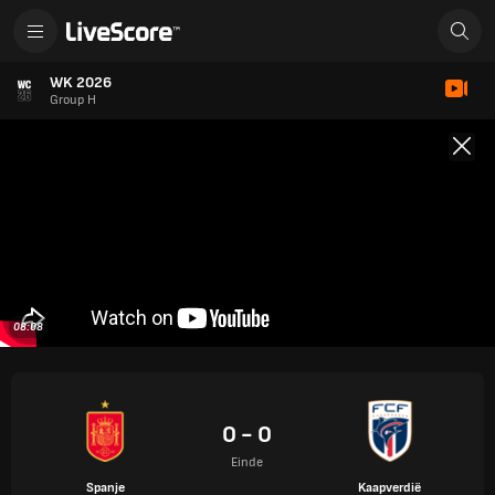
WK 2026
Group H
08:08
0 - 0
Einde
Spanje
Kaapverdië