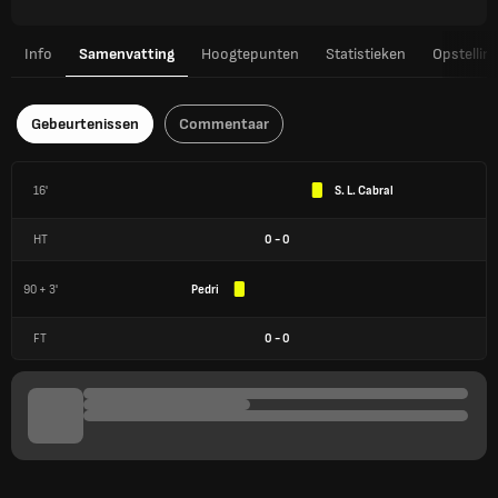
Info
Samenvatting
Hoogtepunten
Statistieken
Opstellin
Gebeurtenissen
Commentaar
16'
S. L. Cabral
HT
0
-
0
90 + 3'
Pedri
FT
0
-
0