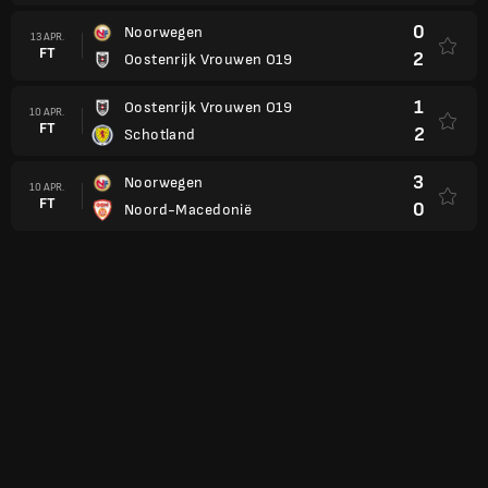
0
Noorwegen
13 APR.
FT
2
Oostenrijk Vrouwen O19
1
Oostenrijk Vrouwen O19
10 APR.
FT
2
Schotland
3
Noorwegen
10 APR.
FT
0
Noord-Macedonië