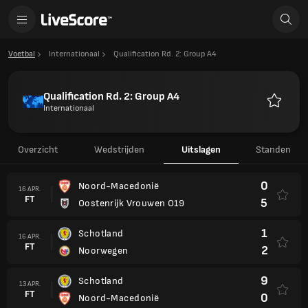
Voetbal
Internationaal
Qualification Rd. 2: Group A4
Qualification Rd. 2: Group A4
Internationaal
Favoriet
Overzicht
Wedstrijden
Uitslagen
Standen
0
Noord-Macedonië
16 APR.
FT
5
Oostenrijk Vrouwen O19
1
Schotland
16 APR.
FT
2
Noorwegen
9
Schotland
13 APR.
FT
0
Noord-Macedonië