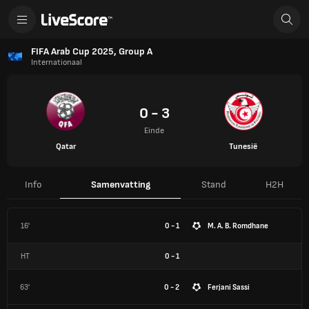
FIFA Arab Cup 2025, Group A
Internationaal
0 - 3
Einde
Qatar
Tunesië
Info
Samenvatting
Stand
H2H
16'
0 - 1
M. A. B. Romdhane
HT
0
-
1
63'
0 - 2
Ferjani Sassi