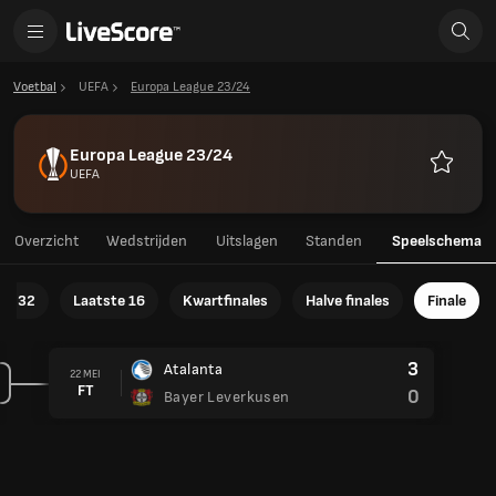
Voetbal
UEFA
Europa League 23/24
Europa League 23/24
UEFA
Favoriet
Overzicht
Wedstrijden
Uitslagen
Standen
Speelschema
te 32
Laatste 16
Kwartfinales
Halve finales
Finale
3
Atalanta
22 MEI
FT
0
Bayer Leverkusen