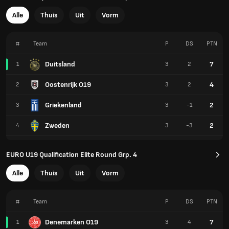
Alle
Thuis
Uit
Vorm
#
Team
P
DS
PTN
Duitsland
7
1
3
2
Oostenrijk O19
4
2
3
2
Griekenland
2
3
3
-1
Zweden
2
4
3
-3
EURO U19 Qualification Elite Round Grp. 4
Alle
Thuis
Uit
Vorm
#
Team
P
DS
PTN
Denemarken O19
7
1
3
4