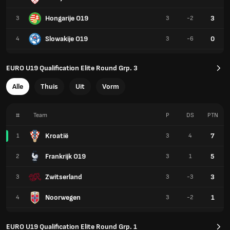
Hongarije O19
3
3
3
-2
Slowakije O19
0
4
3
-6
EURO U19 Qualification Elite Round Grp. 3
Alle
Thuis
Uit
Vorm
#
Team
P
DS
PTN
Kroatië
7
1
3
4
Frankrijk O19
5
2
3
1
Zwitserland
3
3
3
-3
Noorwegen
1
4
3
-2
EURO U19 Qualification Elite Round Grp. 1