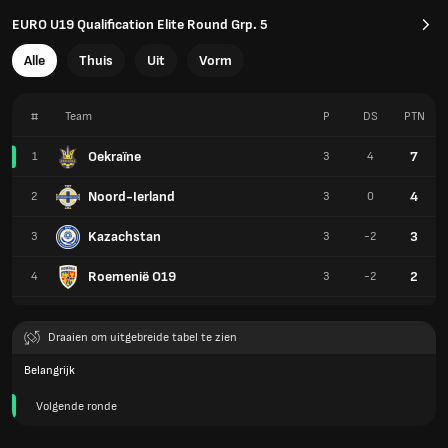
EURO U19 Qualification Elite Round Grp. 5
Alle
Thuis
Uit
Vorm
#
Team
P
DS
PTN
Oekraïne
7
1
3
4
Noord-Ierland
4
2
3
0
Kazachstan
3
3
3
-2
Roemenië O19
2
4
3
-2
Draaien om uitgebreide tabel te zien
Belangrijk
Volgende ronde