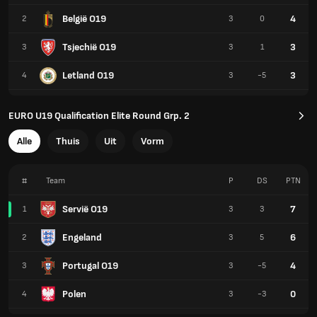
België O19
4
2
3
0
Tsjechië O19
3
3
3
1
Letland O19
3
4
3
-5
EURO U19 Qualification Elite Round Grp. 2
Alle
Thuis
Uit
Vorm
#
Team
P
DS
PTN
Servië O19
7
1
3
3
Engeland
6
2
3
5
Portugal O19
4
3
3
-5
Polen
0
4
3
-3