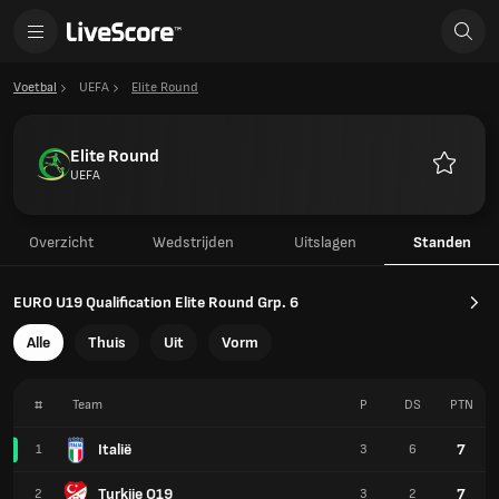
Voetbal
UEFA
Elite Round
Elite Round
UEFA
Favoriet
Overzicht
Wedstrijden
Uitslagen
Standen
EURO U19 Qualification Elite Round Grp. 6
Alle
Thuis
Uit
Vorm
#
Team
P
DS
PTN
Italië
7
1
3
6
Turkije O19
7
2
3
2