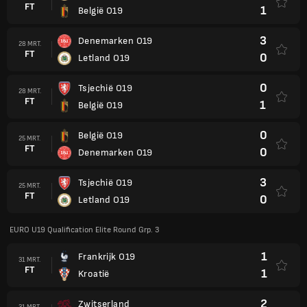
FT
1
België O19
3
Denemarken O19
28 MRT.
FT
0
Letland O19
0
Tsjechië O19
28 MRT.
FT
1
België O19
0
België O19
25 MRT.
FT
0
Denemarken O19
3
Tsjechië O19
25 MRT.
FT
0
Letland O19
EURO U19 Qualification Elite Round Grp. 3
1
Frankrijk O19
31 MRT.
FT
1
Kroatië
2
Zwitserland
31 MRT.