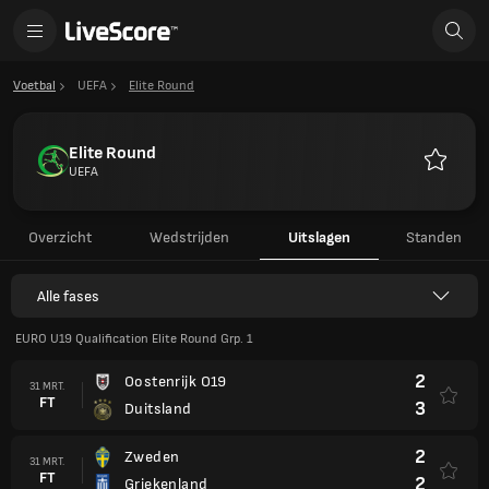
Voetbal
UEFA
Elite Round
Elite Round
UEFA
Favoriet
Overzicht
Wedstrijden
Uitslagen
Standen
Alle fases
EURO U19 Qualification Elite Round Grp. 1
2
Oostenrijk O19
31 MRT.
FT
3
Duitsland
2
Zweden
31 MRT.
FT
2
Griekenland