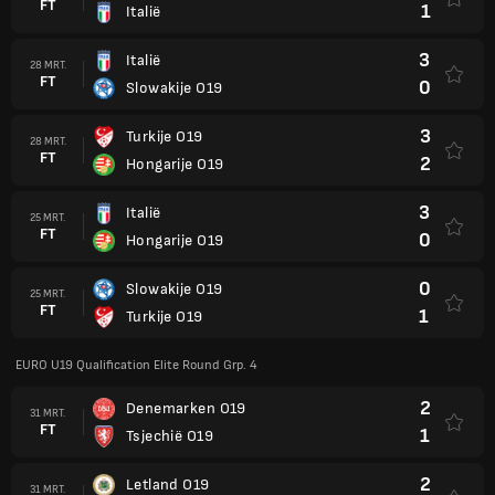
FT
1
Italië
3
Italië
28 MRT.
FT
0
Slowakije O19
3
Turkije O19
28 MRT.
FT
2
Hongarije O19
3
Italië
25 MRT.
FT
0
Hongarije O19
0
Slowakije O19
25 MRT.
FT
1
Turkije O19
EURO U19 Qualification Elite Round Grp. 4
2
Denemarken O19
31 MRT.
FT
1
Tsjechië O19
2
Letland O19
31 MRT.