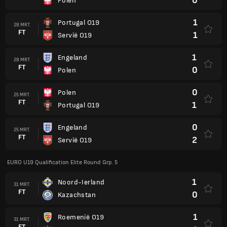
0
Polen
1
Portugal O19
28 MRT.
FT
1
Servië O19
1
Engeland
28 MRT.
FT
0
Polen
0
Polen
25 MRT.
FT
1
Portugal O19
0
Engeland
25 MRT.
FT
2
Servië O19
EURO U19 Qualification Elite Round Grp. 5
1
Noord-Ierland
31 MRT.
FT
0
Kazachstan
1
Roemenië O19
31 MRT.
FT