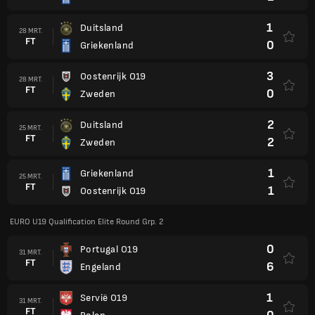
1
Duitsland
28 MRT.
FT
0
Griekenland
3
Oostenrijk O19
28 MRT.
FT
0
Zweden
2
Duitsland
25 MRT.
FT
2
Zweden
1
Griekenland
25 MRT.
FT
1
Oostenrijk O19
EURO U19 Qualification Elite Round Grp. 2
0
Portugal O19
31 MRT.
FT
6
Engeland
1
Servië O19
31 MRT.
FT