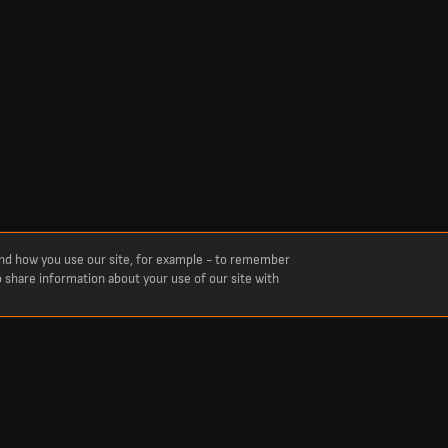
and how you use our site, for example - to remember
o share information about your use of our site with
al, hockey en meer. Voor de laatste voetbaltussenstanden en nieuws uit de hele wereld
isies en competities wereldwijd en altijd live, zoals de
Premier League
,
La Liga
,
Serie 