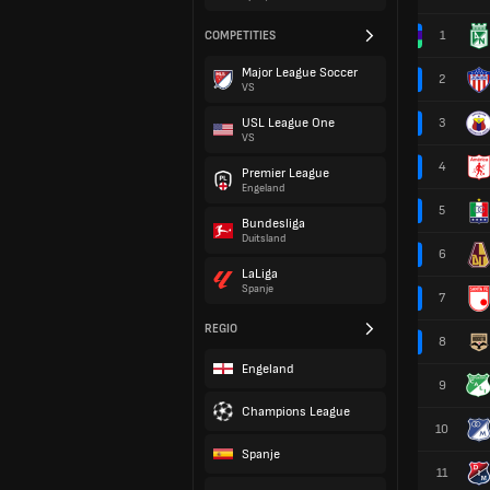
1
COMPETITIES
Major League Soccer
2
VS
USL League One
3
VS
4
Premier League
Engeland
5
Bundesliga
Duitsland
6
LaLiga
Spanje
7
REGIO
8
Engeland
9
Champions League
10
Spanje
11