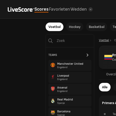
Scores
Favorieten
Wedden
Voetbal
Hockey
Basketbal
T
Voetbal
C
Pr
TEAMS
Co
Manchester United
Engeland
Overz
Liverpool
Engeland
Alle
Arsenal
Engeland
Real Madrid
Primera 
Spanje
Barcelona
#
Te
Spanje