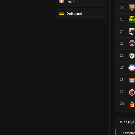
Italië
12
Duitsland
13
14
15
16
17
18
19
20
Belangrijk
Kampioe