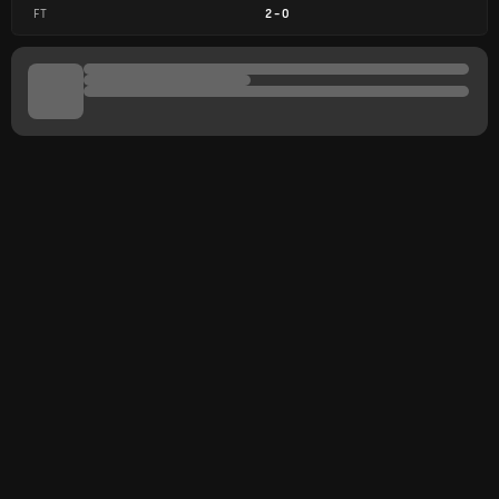
FT
2
-
0