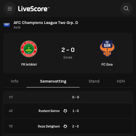
AFC Champions League Two Grp. D
Azië
2 - 0
Einde
FK Istiklol
FC Goa
Info
Samenvatting
Stand
H2H
HT
0
-
0
46'
Rustam Soirov
1 - 0
76'
Reza Dehghani
2 - 0