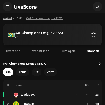
Voetbal
CAF
CAF Champions League 22/23
CAF Champions League 22/23
CAF
Favoriet
Overzicht
Wedstrijden
Uitslagen
Standen
CAF Champions League Grp. A
Alle
Thuis
Uit
Vorm
#
Team
P
DS
PTN
Wydad AC
13
1
6
6
JS Kabylie
10
2
6
-1