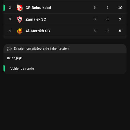
CR Belouizdad
10
2
6
2
Zamalek SC
7
3
6
-2
Al-Merrikh SC
5
4
6
-2
Draaien om uitgebreide tabel te zien
Belangrijk
Volgende ronde