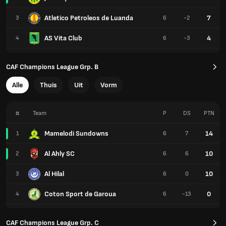
Atletico Petroleos de Luanda
7
3
6
-2
AS Vita Club
4
4
6
-3
CAF Champions League Grp. B
Alle
Thuis
Uit
Vorm
#
Team
P
DS
PTN
Mamelodi Sundowns
14
1
6
7
Al Ahly SC
10
2
6
6
Al Hilal
10
3
6
0
Coton Sport de Garoua
0
4
6
-13
CAF Champions League Grp. C