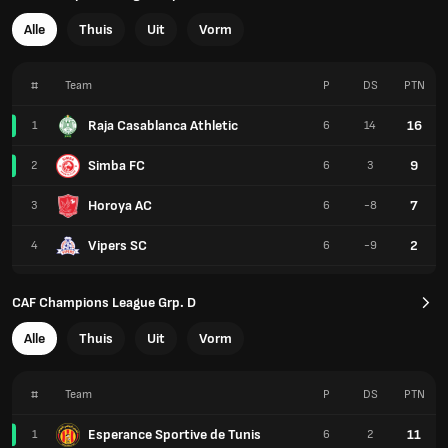
Alle
Thuis
Uit
Vorm
#
Team
P
DS
PTN
Raja Casablanca Athletic
16
1
6
14
Simba FC
9
2
6
3
Horoya AC
7
3
6
-8
Vipers SC
2
4
6
-9
CAF Champions League Grp. D
Alle
Thuis
Uit
Vorm
#
Team
P
DS
PTN
Esperance Sportive de Tunis
11
1
6
2