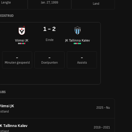
Lengte
Jan. 27, 1999
Land
WEDSTRIJD
1 - 2
Einde
Viimsi JK
JK Tallinna Kalev
-
-
-
Minuten gespeeld
Doelpunten
Assists
LUBS
Viimsi JK
2025
-
Nu
stland
JK Tallinna Kalev
2019
-
2021
stland