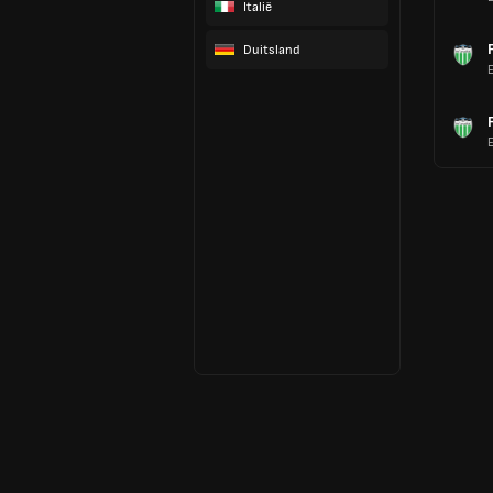
Italië
Duitsland
E
E