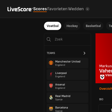
Scores
Favorieten
Wedden
Voetbal
Hockey
Basketbal
T
TEAMS
Manchester United
Engeland
Markus
Vahe
Liverpool
Viim
Engeland
Arsenal
Engeland
Overzic
Real Madrid
BIO
Spanje
Barcelona
Spanje