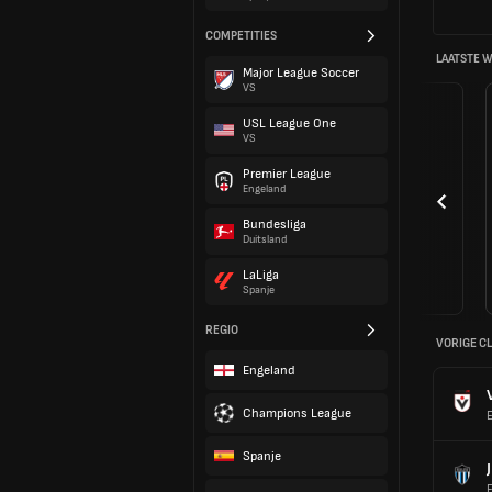
COMPETITIES
LAATSTE 
Major League Soccer
VS
USL League One
VS
Premier League
Engeland
Bundesliga
Duitsland
LaLiga
Spanje
REGIO
VORIGE C
Engeland
Champions League
E
Spanje
E