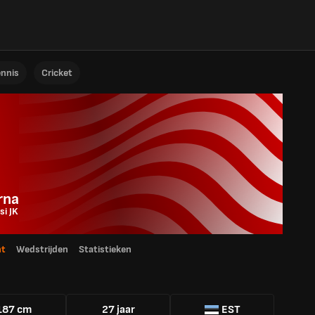
ennis
Cricket
rna
si JK
ht
Wedstrijden
Statistieken
187 cm
27 jaar
EST