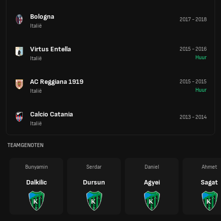
Bologna
2017
-
2018
Italië
Virtus Entella
2015
-
2016
Huur
Italië
AC Reggiana 1919
2015
-
2015
Huur
Italië
Calcio Catania
2013
-
2014
Italië
TEAMGENOTEN
Bunyamin
Serdar
Daniel
Ahmet
Dalkilic
Dursun
Agyei
Sagat