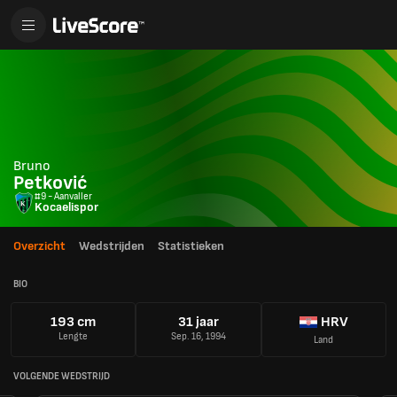
Bruno
Petković
#9 - Aanvaller
Kocaelispor
Overzicht
Wedstrijden
Statistieken
BIO
193 cm
31 jaar
HRV
Lengte
Sep. 16, 1994
Land
VOLGENDE WEDSTRIJD