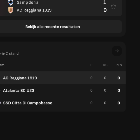
1
Sampdoria
0
AC Reggiana 1919
Bekijk alle recente resultaten
erie C stand
am
P
DS
PTN
W
AC Reggiana 1919
0
0
0
0
Atalanta BC U23
0
0
0
0
SSD Citta Di Campobasso
0
0
0
0