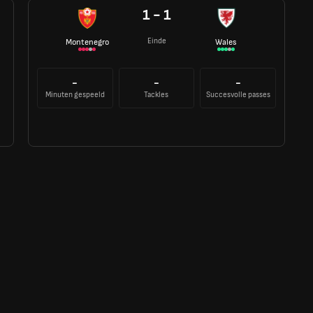
1 - 1
Einde
Montenegro
Wales
-
-
-
Minuten gespeeld
Tackles
Succesvolle passes