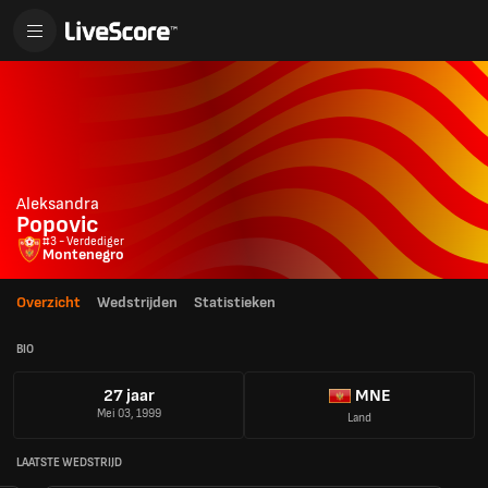
Aleksandra
Popovic
#3 - Verdediger
Montenegro
Overzicht
Wedstrijden
Statistieken
BIO
27 jaar
MNE
Mei 03, 1999
Land
LAATSTE WEDSTRIJD