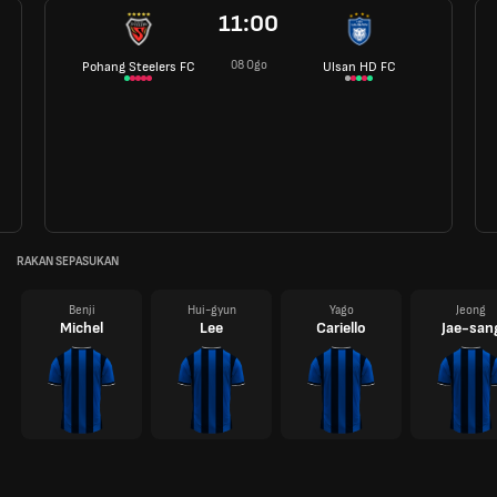
11:00
08 Ogo
Pohang Steelers FC
Ulsan HD FC
RAKAN SEPASUKAN
Benji
Hui-gyun
Yago
Jeong
Michel
Lee
Cariello
Jae-san