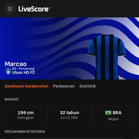
Marcao
#9 - Penyerang
Ulsan HD FC
Gambaran keseluruhan
Perlawanan
Statistik
BIOGRAFI
196 cm
32 tahun
BRA
Ketinggian
Jun 17, 1994
Negara
PERLAWANAN SETERUSNYA