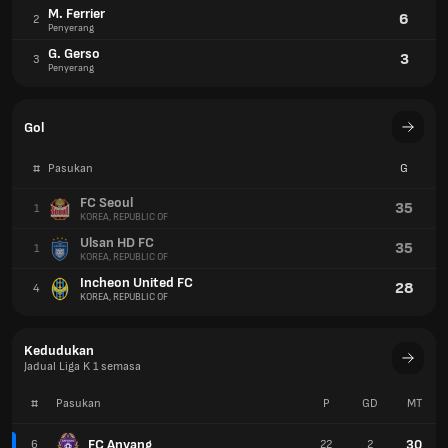
Incheon United FC
28
4
KOREA, REPUBLIC OF
Kedudukan
Jadual Liga K 1 semasa
#
Pasukan
P
GD
MT
FC Anyang
30
6
22
2
Incheon United FC
29
7
21
4
Pohang Steelers FC
28
8
22
-4