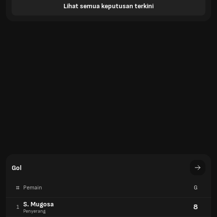
Lihat semua keputusan terkini
Gol
#
Pemain
G
S. Mugosa
8
1
Penyerang
M. Ferrier
6
2
Penyerang
G. Gerso
3
3
Penyerang
Gol
#
Pasukan
G
FC Seoul
35
1
KOREA, REPUBLIC OF
Ulsan HD FC
35
1
KOREA, REPUBLIC OF