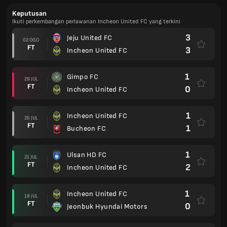
Keputusan
Ikuti perkembangan perlawanan Incheon United FC yang terkini
3
Jeju United FC
02 OGO
FT
3
Incheon United FC
1
Gimpo FC
29 JUL
FT
0
Incheon United FC
1
Incheon United FC
26 JUL
FT
1
Bucheon FC
1
Ulsan HD FC
21 JUL
FT
2
Incheon United FC
1
Incheon United FC
18 JUL
FT
0
Jeonbuk Hyundai Motors