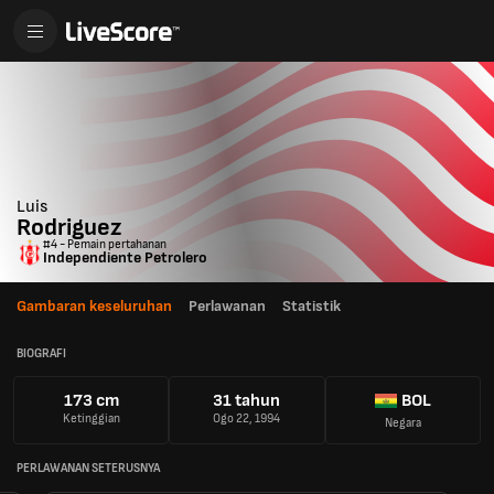
Luis
Rodriguez
#4 - Pemain pertahanan
Independiente Petrolero
Gambaran keseluruhan
Perlawanan
Statistik
BIOGRAFI
173 cm
31 tahun
BOL
Ketinggian
Ogo 22, 1994
Negara
PERLAWANAN SETERUSNYA