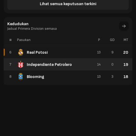
Lihat semua keputusan terkini
Kedudukan
Jadual Primera Division semasa
#
Pasukan
P
GD
MT
Real Potosi
20
6
13
9
Independiente Petrolero
19
7
14
0
Blooming
18
8
13
3