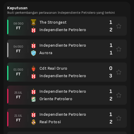
Keputusan
Ikuti perkembangan perlawanan Independiente Petrolero yang terkini
1
The Strongest
08 OGO
FT
2
Independiente Petrolero
1
Independiente Petrolero
04 OGO
FT
1
Aurora
0
Cdt Real Oruro
01 OGO
FT
3
Independiente Petrolero
1
Independiente Petrolero
25 JUL
FT
2
Oriente Petrolero
1
Independiente Petrolero
21 JUL
FT
2
Real Potosi