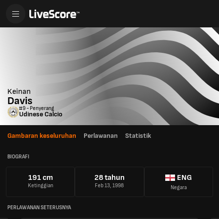
Keinan
Davis
#9 - Penyerang
Udinese Calcio
Gambaran keseluruhan
Perlawanan
Statistik
BIOGRAFI
191 cm
28 tahun
ENG
Ketinggian
Feb 13, 1998
Negara
PERLAWANAN SETERUSNYA