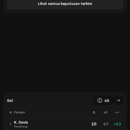
Lihat semua keputusan terkini
Gol
xG
#
Pemain
G
xG
+/-
K. Davis
10
9.7
+0.3
1
Penyerang