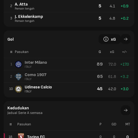
A. Atta
5
4.1
+0.9
2
Pemain tengah
J. Ekkelenkamp
5
4.8
+0.2
3
Pemain tengah
Gol
xG
#
Pasukan
G
xG
+/-
Inter Milano
89
72.0
+17.0
1
ITALY
Como 1907
65
61.8
+3.2
2
ITALY
Udinese Calcio
45
42.0
+3.0
10
ITALY
Kedudukan
Jadual Serie A semasa
#
Pasukan
P
GD
MT
Torino FC
0
18
0
0