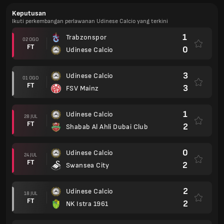
Keputusan
Ikuti perkembangan perlawanan Udinese Calcio yang terkini
1
Trabzonspor
02 OGO
FT
0
Udinese Calcio
3
Udinese Calcio
01 OGO
FT
3
FSV Mainz
1
Udinese Calcio
28 JUL
FT
2
Shabab Al Ahli Dubai Club
0
Udinese Calcio
24 JUL
FT
2
Swansea City
2
Udinese Calcio
18 JUL
FT
2
NK Istra 1961