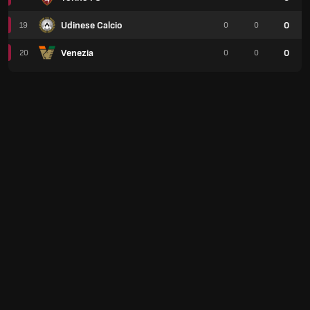
Udinese Calcio
0
19
0
0
Venezia
0
20
0
0