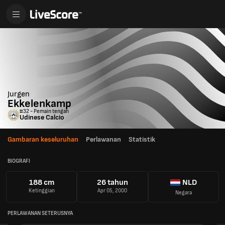
Jurgen
Ekkelenkamp
#32 - Pemain tengah
Udinese Calcio
Gambaran keseluruhan
Perlawanan
Statistik
BIOGRAFI
188 cm
26 tahun
NLD
Ketinggian
Apr 05, 2000
Negara
PERLAWANAN SETERUSNYA