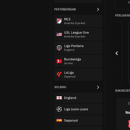
K
PERTANDINGAN
PERLAWAN
MLS
Amerika Syarikat
USL League One
Amerika Syarikat
Liga Perdana
England
Bundesliga
Jerman
LaLiga
Sepanyol
WILAYAH
RAKAN SE
England
D
Liga Juara-juara
Na
Sepanyol