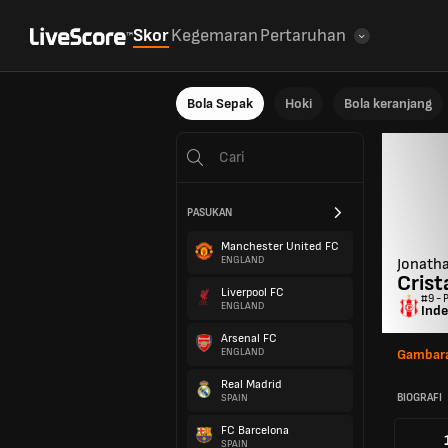
Skor
Kegemaran
Pertaruhan
Bola Sepak
Hoki
Bola keranjang
PASUKAN
Manchester United FC
ENGLAND
Jonath
Crist
Liverpool FC
#9 - 
ENGLAND
Inde
Arsenal FC
ENGLAND
Gambara
Real Madrid
BIOGRAFI
SPAIN
FC Barcelona
SPAIN