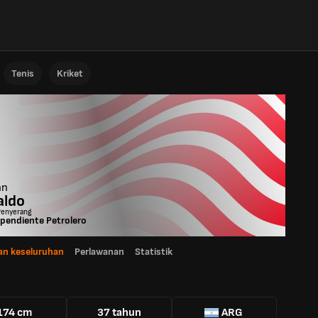
Tenis
Kriket
an
aldo
Penyerang
pendiente Petrolero
n keseluruhan
Perlawanan
Statistik
174 cm
37 tahun
ARG