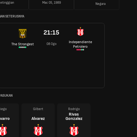
etinggian
Mac 05, 1989
Negara
AN SETERUSNYA
21:15
Independiente
08 Ogo
The Strongest
Petrolero
PASUKAN
iego
Gilbert
Rodrigo
Rivas
varro
Alvarez
Gonzalez