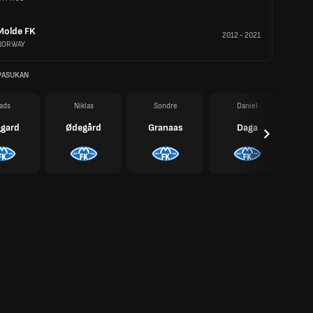
Molde FK
2012
-
2021
NORWAY
PASUKAN
ads
Niklas
Sondre
Daniel
gard
Ødegård
Granaas
Daga