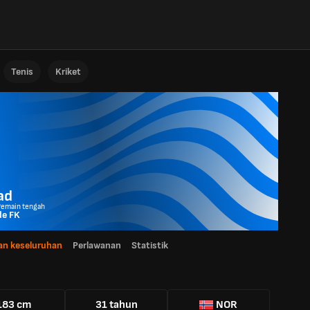
Tenis
Kriket
ad
Pemain tengah
de FK
n keseluruhan
Perlawanan
Statistik
183 cm
31 tahun
NOR