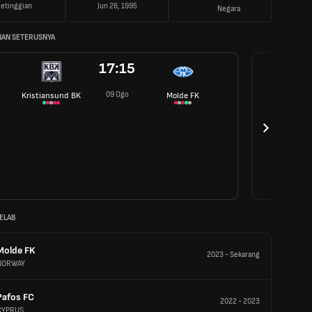
etinggian
Jun 26, 1995
Negara
AN SETERUSNYA
17:15
09 Ogo
Kristiansund BK
Molde FK
ELAB
Molde FK
2023
-
Sekarang
NORWAY
Pafos FC
2022
-
2023
CYPRUS