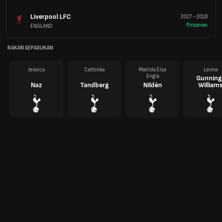
Liverpool LFC
2017
-
2018
Pinjaman
ENGLAND
RAKAN SEPASUKAN
Jessica
Cathinka
Matilda Elsa
Lenna
Engla
Gunning
Naz
Tandberg
Nildén
William