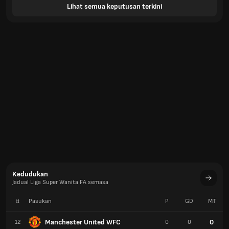
Lihat semua keputusan terkini
Kedudukan
Jadual Liga Super Wanita FA semasa
#
Pasukan
P
GD
MT
Manchester United WFC
0
12
0
0