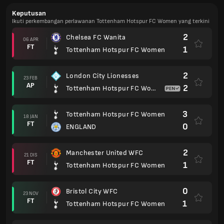
Keputusan
Ikuti perkembangan perlawanan Tottenham Hotspur FC Women yang terkini
2
Chelsea FC Wanita
06 APR
FT
1
Tottenham Hotspur FC Women
2
London City Lionesses
23 FEB
AP
2
Tottenham Hotspur FC Women
3
Tottenham Hotspur FC Women
18 JAN
FT
0
ENGLAND
2
Manchester United WFC
21 DIS
FT
1
Tottenham Hotspur FC Women
0
Bristol City WFC
23 NOV
FT
1
Tottenham Hotspur FC Women