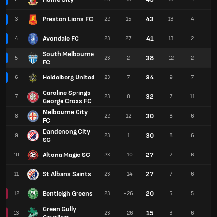
Preston Lions FC
43
3
22
15
13
4
5
Avondale FC
41
4
23
27
13
2
8
South Melbourne
38
5
23
2
12
2
9
FC
Heidelberg United
34
6
23
7
9
7
7
Caroline Springs
32
7
23
0
7
11
5
George Cross FC
Melbourne City
30
8
22
12
8
6
8
FC
Dandenong City
30
9
23
1
8
6
9
SC
Altona Magic SC
27
10
23
-10
7
6
10
St Albans Saints
27
11
23
-14
7
6
10
Bentleigh Greens
20
12
23
-26
5
5
13
Green Gully
15
13
23
-26
3
6
14