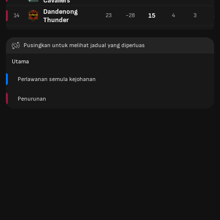
Cavaliers
Dandenong
15
14
23
-28
4
3
16
Thunder
Pusingkan untuk melihat jadual yang diperluas
Utama
Perlawanan semula kejohanan
Penurunan