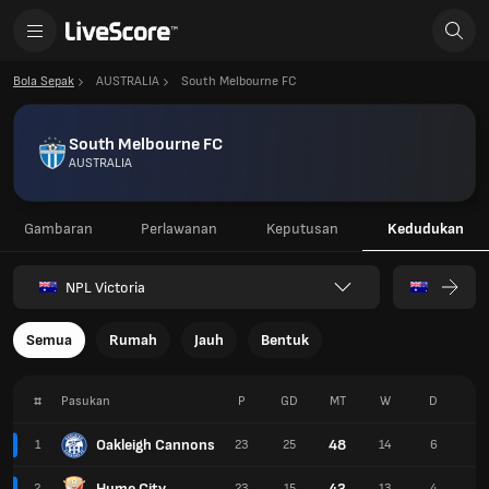
Bola Sepak
AUSTRALIA
South Melbourne FC
South Melbourne FC
AUSTRALIA
Gambaran
Perlawanan
Keputusan
Kedudukan
NPL Victoria
Semua
Rumah
Jauh
Bentuk
#
Pasukan
P
GD
MT
W
D
L
Oakleigh Cannons
48
1
23
25
14
6
3
Hume City
43
2
23
15
13
4
6