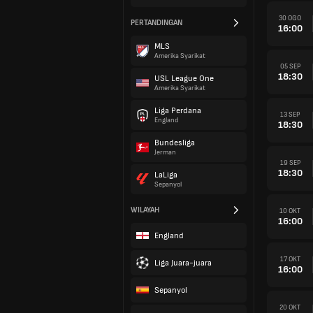
30 OGO
PERTANDINGAN
16:00
MLS
Amerika Syarikat
05 SEP
18:30
USL League One
Amerika Syarikat
Liga Perdana
13 SEP
England
18:30
Bundesliga
Jerman
19 SEP
18:30
LaLiga
Sepanyol
WILAYAH
10 OKT
16:00
England
17 OKT
Liga Juara-juara
16:00
Sepanyol
20 OKT