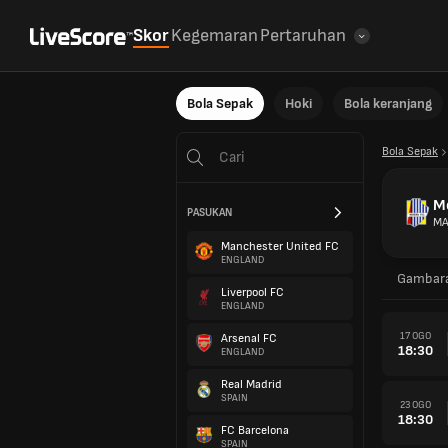
Skor
Kegemaran
Pertaruhan
Bola Sepak
Hoki
Bola keranjang
Bola Sepak
M
PASUKAN
MA
Manchester United FC
ENGLAND
Gambar
Liverpool FC
ENGLAND
17 OGO
Arsenal FC
18:30
ENGLAND
Real Madrid
SPAIN
23 OGO
18:30
FC Barcelona
SPAIN