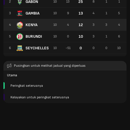
GABON
25
2
10
13
8
1
1
GAMBIA
13
3
10
9
4
1
5
KENYA
12
4
10
4
3
3
4
BURUNDI
10
5
10
0
3
1
6
SEYCHELLES
0
6
10
-51
0
0
10
Pusingkan untuk melihat jadual yang diperluas
Utama
Peringkat seterusnya
Kelayakan untuk peringkat seterusnya