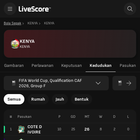
Bola Sepak
KENYA
KENYA
KENYA
KENYA
Gambaran
Perlawanan
Keputusan
Kedudukan
Pasukan
FIFA World Cup, Qualification CAF
2026, Group F
Semua
Rumah
Jauh
Bentuk
#
Pasukan
P
GD
MT
W
D
L
COTE D
26
1
10
25
8
2
0
IVOIRE