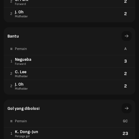
2
2
Forward
J. Oh
2
2
Midfielder
Bantu
#
Pemain
A
Negueba
3
1
Forward
C. Lee
2
2
Midfielder
J. Oh
2
2
Midfielder
Gol yang dibolosi
#
Pemain
GC
K. Dong-Jun
23
1
Penjaga gol