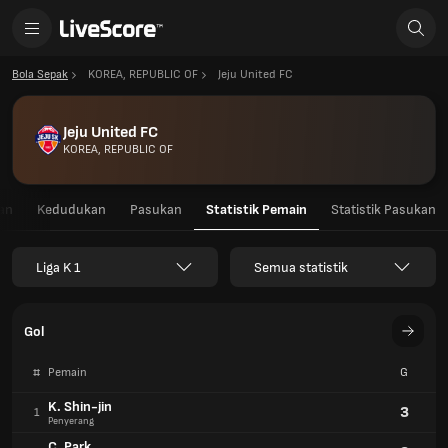
Bola Sepak
KOREA, REPUBLIC OF
Jeju United FC
Jeju United FC
KOREA, REPUBLIC OF
an
Kedudukan
Pasukan
Statistik Pemain
Statistik Pasukan
Liga K 1
Semua statistik
Gol
#
Pemain
G
K. Shin-jin
3
1
Penyerang
C. Park