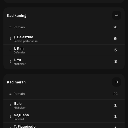
Kad kuning
#
Pemain
YC
J. Celestine
6
1
Pemain pertahanan
J. Kim
5
2
Defender
I. Yu
3
3
Midfielder
Kad merah
#
Pemain
RC
Italo
1
1
Midfielder
Negueba
1
1
Forward
T. Figueiredo