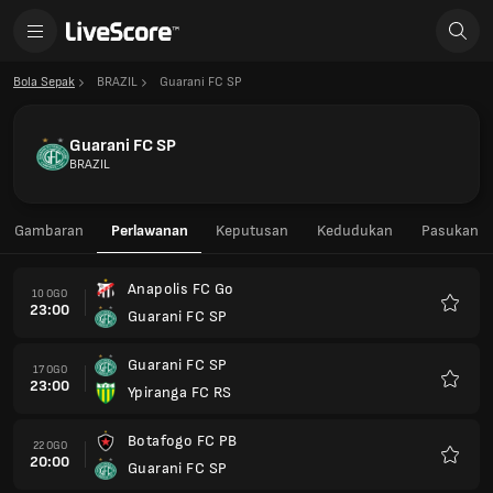
Bola Sepak
BRAZIL
Guarani FC SP
Guarani FC SP
BRAZIL
Gambaran
Perlawanan
Keputusan
Kedudukan
Pasukan
Anapolis FC Go
10 OGO
23:00
Guarani FC SP
Kegem
Guarani FC SP
17 OGO
23:00
Ypiranga FC RS
Kegem
Botafogo FC PB
22 OGO
20:00
Guarani FC SP
Kegem