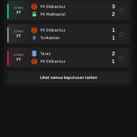
3
FK Ekibastuz
15 MAC
FT
2
FK Maktaaral
1
FK Ekibastuz
15 MAC
FT
1
Turkestan
2
Taraz
12 MAC
FT
1
FK Ekibastuz
Lihat semua keputusan terkini