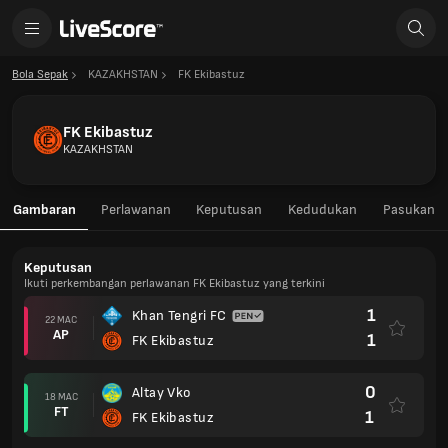
Bola Sepak
KAZAKHSTAN
FK Ekibastuz
FK Ekibastuz
KAZAKHSTAN
Gambaran
Perlawanan
Keputusan
Kedudukan
Pasukan
Keputusan
Ikuti perkembangan perlawanan FK Ekibastuz yang terkini
1
Khan Tengri FC
22 MAC
AP
1
FK Ekibastuz
0
Altay Vko
18 MAC
FT
1
FK Ekibastuz