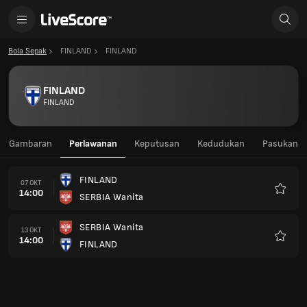
Bola Sepak
FINLAND
FINLAND
FINLAND
FINLAND
Gambaran
Perlawanan
Keputusan
Kedudukan
Pasukan
FINLAND
07 OKT
14:00
SERBIA Wanita
Kegem
SERBIA Wanita
13 OKT
14:00
FINLAND
Kegem