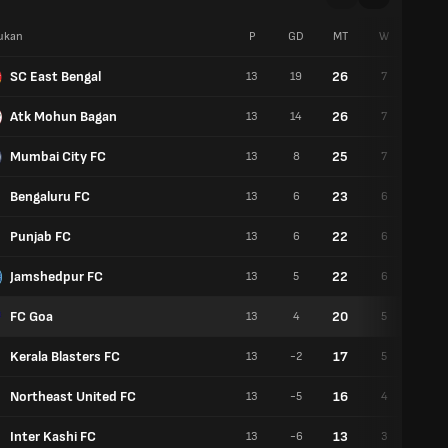
ukan
P
GD
MT
W
D
SC East Bengal
26
13
19
7
5
Atk Mohun Bagan
26
13
14
7
5
Mumbai City FC
25
13
8
7
4
Bengaluru FC
23
13
6
6
5
Punjab FC
22
13
6
6
4
Jamshedpur FC
22
13
5
6
4
FC Goa
20
13
4
5
5
Kerala Blasters FC
17
13
-2
5
2
Northeast United FC
16
13
-5
4
4
Inter Kashi FC
13
13
-6
3
4