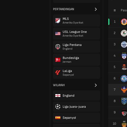
PERTANDINGAN
#
Pas
MLS
1
Amerika Syarikat
USL League One
2
Amerika Syarikat
3
Liga Perdana
England
4
Bundesliga
Jerman
5
LaLiga
Sepanyol
6
WILAYAH
7
England
8
Liga Juara-juara
9
Sepanyol
10