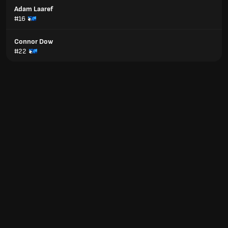
Adam Laaref
#16
Connor Dow
#22