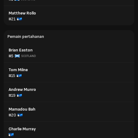
Matthew Rollo
#21
Pemain pertahanan
Brian Easton
#5
SCOTLAND
Tom Milne
#15
Andrew Munro
#19
Mamadou Bah
#20
Charlie Murray