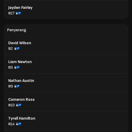
Jayden Fairley
#17
Penyerang
David Wilson
#2
Liam Newton
#3
Nathan Austin
#9
Cameron Ross
#10
Tyrell Hamilton
#14