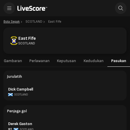
Bola Sepak
SCOTLAND
East Fife
East Fife
SCOTLAND
Gambaran
Perlawanan
Keputusan
Kedudukan
Pasukan
Jurulatih
Dick Campbell
SCOTLAND
Penjaga gol
Derek Gaston
#1
SCOTLAND