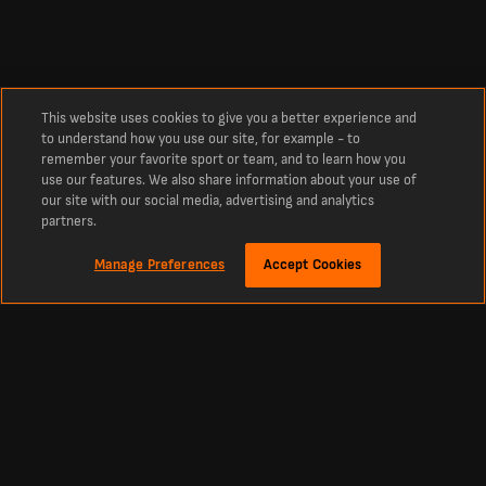
This website uses cookies to give you a better experience and
to understand how you use our site, for example - to
remember your favorite sport or team, and to learn how you
use our features. We also share information about your use of
our site with our social media, advertising and analytics
partners.
Manage Preferences
Accept Cookies
Tentang
Keputusan dan Jadual Pertandingan Terkini Bola Sepak dari LiveScore
Destinasi utama anda untuk skor masa nyata Bola Sepak, Kriket, Tenis, Bola
Keranjang, Hoki, dan banyak lagi. LiveScore ialah destinasi terunggul untuk skor
terkini dan berita sukan dari seluruh dunia. Jadual, perlawanan dan keputusan
sukan terkini dari semua liga dan pertandingan utama di seluruh dunia disiarkan
secara langsung, termasuk Liga Perdana Inggeris, La Liga, Primeira Liga dan