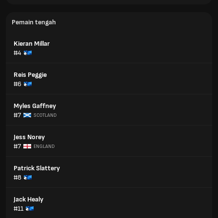
Pemain tengah
Kieran Millar
#4
Reis Peggie
#6
Myles Gaffney
#7
SCOTLAND
Jess Norey
#7
ENGLAND
Patrick Slattery
#8
Jack Healy
#11