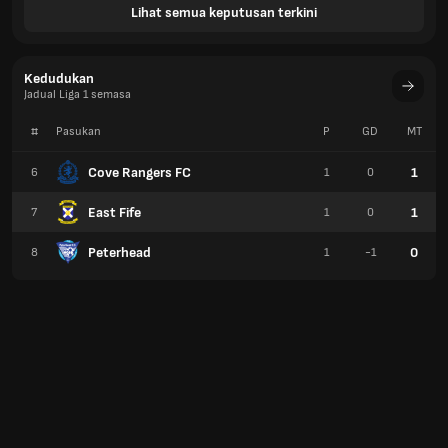
Lihat semua keputusan terkini
Kedudukan
Jadual Liga 1 semasa
#
Pasukan
P
GD
MT
Cove Rangers FC
1
6
1
0
East Fife
1
7
1
0
Peterhead
0
8
1
-1