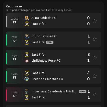
Keputusan
Ikuti perkembangan perlawanan East Fife yang terkini
0
Alloa Athletic FC
01 OGO
FT
0
East Fife
1
St Johnstone FC
25 JUL
AP
1
East Fife
3
East Fife
21 JUL
FT
1
Linlithgow Rose FC
2
East Fife
14 JUL
FT
0
Greenock Morton FC
1
Inverness Caledonian Thistle FC
11 JUL
AP
1
East Fife