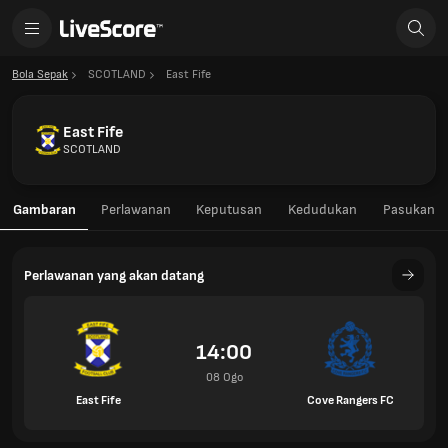
Bola Sepak
SCOTLAND
East Fife
East Fife
SCOTLAND
Gambaran
Perlawanan
Keputusan
Kedudukan
Pasukan
Perlawanan yang akan datang
14:00
08 Ogo
East Fife
Cove Rangers FC