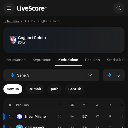
Bola Sepak
ITALY
Cagliari Calcio
Cagliari Calcio
ITALY
Perlawanan
Keputusan
Kedudukan
Pasukan
Statistik Pe
Serie A
Semua
Rumah
Jauh
Bentuk
#
Pasukan
P
GD
MT
W
D
L
Inter Milano
87
1
38
54
27
6
5
SSC Napoli
76
2
38
22
23
7
8