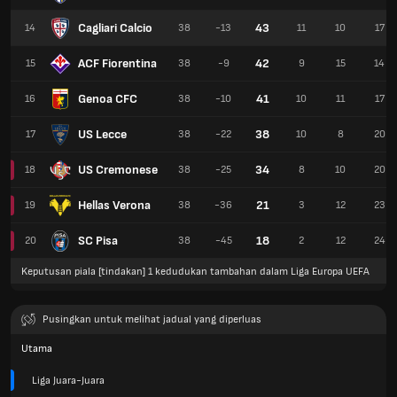
Cagliari Calcio
43
14
38
-13
11
10
17
ACF Fiorentina
42
15
38
-9
9
15
14
Genoa CFC
41
16
38
-10
10
11
17
US Lecce
38
17
38
-22
10
8
20
US Cremonese
34
18
38
-25
8
10
20
Hellas Verona
21
19
38
-36
3
12
23
SC Pisa
18
20
38
-45
2
12
24
Keputusan piala [tindakan] 1 kedudukan tambahan dalam Liga Europa UEFA
Pusingkan untuk melihat jadual yang diperluas
Utama
Liga Juara-Juara